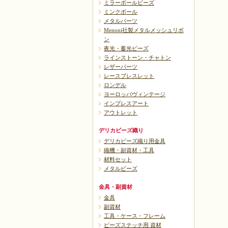
ミラーボールビーズ
ミンクボール
メタルパーツ
Menoni社製メタルメッシュリボ
ン
夜光・蓄光ビーズ
ラインストーン・チャトン
レザーパーツ
レースブレスレット
ロンデル
ヨーロッパヴィンテージ
インプレスアート
アウトレット
デリカビーズ織り
デリカビーズ織り用金具
織機・副資材・工具
材料セット
メタルビーズ
金具・副資材
金具
副資材
工具・ケース・フレーム
ビーズステッチ用 資材