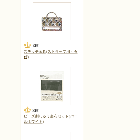
ステッチ金具(ストラップ用・石
付)
ビーズ刺しゅう裏布セット(パー
ルホワイト)