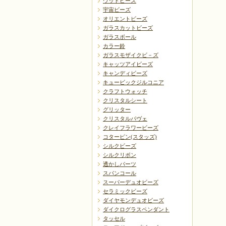
ウッドビーズ
宇宙ビーズ
オリエントビーズ
ガラスカットビーズ
ガラスボール
カラー鈴
戻る
ガラスモザイクビ－ズ
キャッツアイビーズ
キャンディビーズ
キュービックジルコニア
クラフトウォッチ
クリスタルシート
グリッター
クリスタルパヴェ
クレイフラワービーズ
コターピン(スタッズ)
シルクビーズ
シルクリボン
透かしパーツ
スパンコール
スーパーデュオビーズ
セラミックビーズ
ダイヤモンデュオビーズ
ダイクログラスペンダント
タッセル