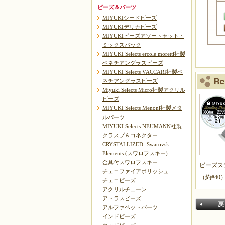
ビーズ＆パーツ
MIYUKIシードビーズ
MIYUKIデリカビーズ
MIYUKIビーズアソートセット・
ミックスパック
MIYUKI Selects ercole moretti社製
ベネチアングラスビーズ
MIYUKI Selects VACCARI社製ベ
ネチアングラスビーズ
Miyuki Selects Micro社製アクリル
ビーズ
MIYUKI Selects Menoni社製メタ
ルパーツ
MIYUKI Selects NEUMANN社製
クラスプ＆コネクター
CRYSTALLIZED -Swarovski
Elements (スワロフスキー)
金具付スワロフスキー
ビーズス
チェコファイアポリッシュ
（約#40
チェコビーズ
アクリルチェーン
アトラスビーズ
アルファベットパーツ
インドビーズ