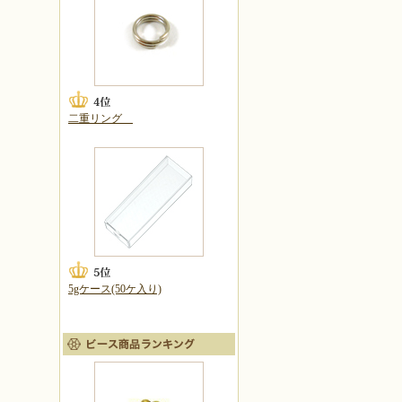
二重リング
5gケース(50ケ入り)