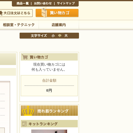
商品一覧
お問い合わせ
サイトマップ
買い物かご
口注文はこちら
相談室・テクニック
店舗案内
現在買い物カゴには
何も入っていません。
文字サイズの変更
小
中
大
合計金額
0円