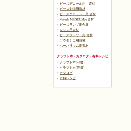
ビーズデコール用 資材
ビーズ刺繍用資材
ビーズクロッシェ用 資材
+beads MUSEUM用資材
ビーズランプ用金具
レジン用資材
ビーズフラワー用 資材
ソウタシエ用資材
ハーバリウム用資材
クラフト本・カタログ・有料レシピ
クラフト本(和書)
クラフト本(洋書)
カタログ
有料レシピ