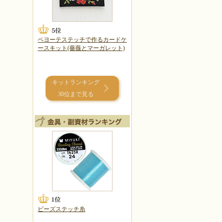
ペヨーテステッチで作るカードケ
ースキット(薔薇とマーガレット)
キットランキング
30位まで見る
ビーズステッチ糸