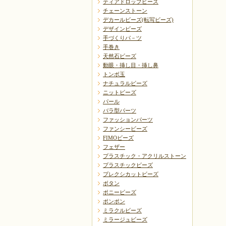
ティアドロップビーズ
チェーンストーン
デカールビーズ(転写ビーズ)
デザインビーズ
手づくりパ－ツ
手巻き
天然石ビーズ
動眼・挿し目・挿し鼻
トンボ玉
ナチュラルビーズ
ニットビーズ
パール
バラ型パーツ
ファッションパーツ
ファンシービーズ
FIMOビーズ
フェザー
プラスチック・アクリルストーン
プラスチックビーズ
プレクシカットビーズ
ボタン
ポニービーズ
ポンポン
ミラクルビーズ
ミラージュビーズ