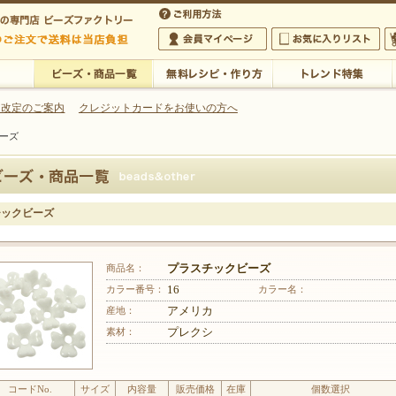
・アクセサリーの専門店
 改定のご案内
クレジットカードをお使いの方へ
クビーズ
ご利用方法
 5,000円以上のご注文で送料は当店が負担いたします
の専門店 ビーズファクトリー 5,000円以上のご注文で送料は当店が負担いたします
会員マイページ
お気に入りリスト
大
ビーズ・商品一覧
無料レシピ・作り方
トレンド特集
チックビーズ
商品名：
プラスチックビーズ
カラー番号：
16
カラー名：
産地：
アメリカ
素材：
プレクシ
コードNo.
サイズ
内容量
販売価格
在庫
個数選択