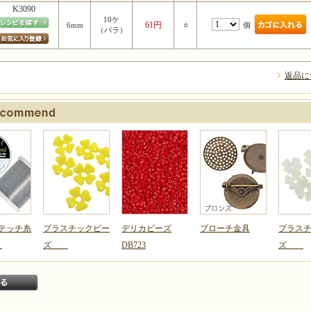
K3090
10ケ
61円
○
個
6mm
（バラ）
返品に
テッチ糸
プラスチックビー
デリカビーズ
ブローチ金具
プラス
）
ズ
DB723
ズ