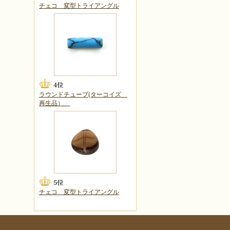
チェコ 変型トライアングル
ラウンドチューブ(ターコイズ
再生品）
チェコ 変型トライアングル