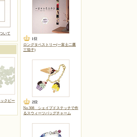
ついて
ロングタペストリー(一富士二鷹
三茄子)
チックビー
No.308 シェイプドステッチで作
るスウィーツバッグチャーム