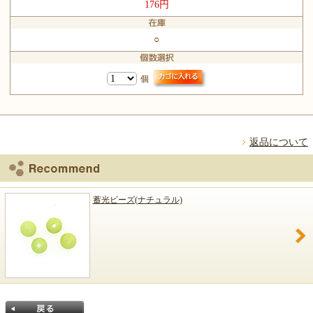
176円
○
個
返品について
蓄光ビーズ(ナチュラル)