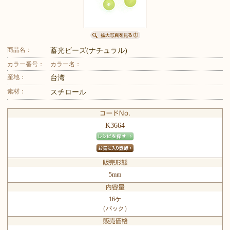
商品名：
蓄光ビーズ(ナチュラル)
カラー番号：
カラー名：
産地：
台湾
素材：
スチロール
K3664
5mm
16ケ
（パック）