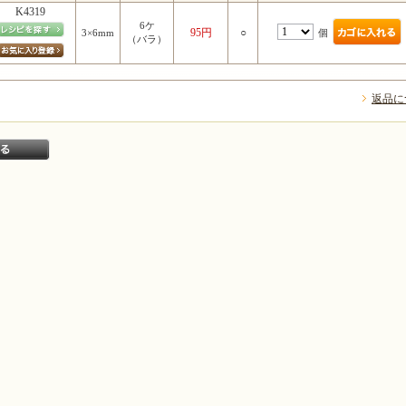
K4319
6ケ
95円
○
個
3×6mm
（バラ）
返品に