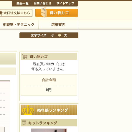
商品一覧
お問い合わせ
サイトマップ
買い物かご
口注文はこちら
相談室・テクニック
店舗案内
現在買い物カゴには
何も入っていません。
文字サイズの変更
小
中
大
合計金額
0円