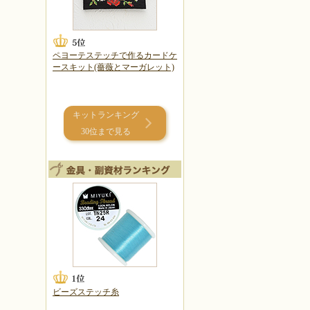
ペヨーテステッチで作るカードケ
ースキット(薔薇とマーガレット)
キットランキング
30位まで見る
ビーズステッチ糸