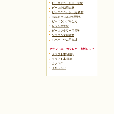
ビーズデコール用 資材
ビーズ刺繍用資材
ビーズクロッシェ用 資材
+beads MUSEUM用資材
ビーズランプ用金具
レジン用資材
ビーズフラワー用 資材
ソウタシエ用資材
ハーバリウム用資材
クラフト本・カタログ・有料レシピ
クラフト本(和書)
クラフト本(洋書)
カタログ
有料レシピ