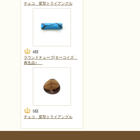
チェコ 変型トライアングル
ラウンドチューブ(ターコイズ
再生品）
チェコ 変型トライアングル