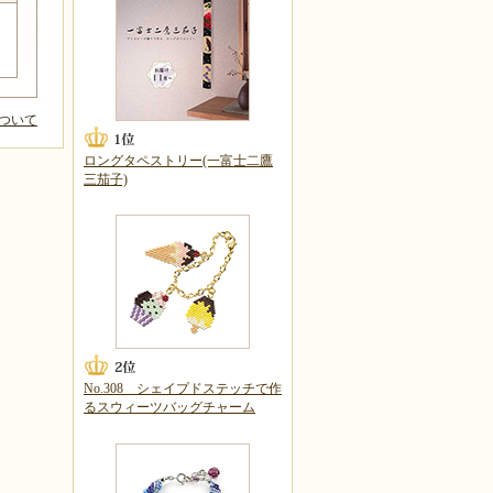
ついて
ロングタペストリー(一富士二鷹
三茄子)
No.308 シェイプドステッチで作
るスウィーツバッグチャーム