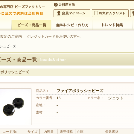
・アクセサリーの専門店
 改定のご案内
クレジットカードをお使いの方へ
シュビーズ
ご利用方法
 5,000円以上のご注文で送料は当店が負担いたします
の専門店 ビーズファクトリー 5,000円以上のご注文で送料は当店が負担いたします
会員マイページ
お気に入りリスト
大
ビーズ・商品一覧
無料レシピ・作り方
トレンド特集
アポリッシュビーズ
商品名：
ファイアポリッシュビーズ
カラー番号：
15
カラー名：
ジェット
産地：
-
素材：
-
コードNo.
サイズ
内容量
販売価格
在庫
個数選択