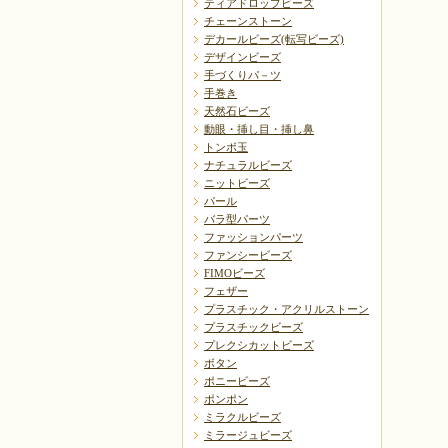
ティアドロップビーズ
チェーンストーン
デカールビーズ(転写ビーズ)
デザインビーズ
手づくりパ－ツ
手巻き
天然石ビーズ
動眼・挿し目・挿し鼻
トンボ玉
ナチュラルビーズ
ニットビーズ
パール
バラ型パーツ
ファッションパーツ
ファンシービーズ
FIMOビーズ
フェザー
プラスチック・アクリルストーン
プラスチックビーズ
プレクシカットビーズ
ボタン
ポニービーズ
ポンポン
ミラクルビーズ
ミラージュビーズ