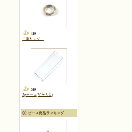
二重リング
5gケース(50ケ入り)