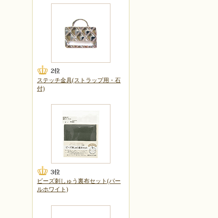
ステッチ金具(ストラップ用・石
付)
ビーズ刺しゅう裏布セット(パー
ルホワイト)