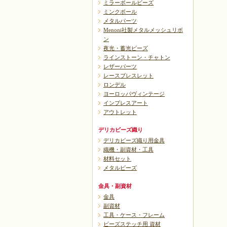
ミラーボールビーズ
ミンクボール
メタルパーツ
Menoni社製メタルメッシュリボ
ン
夜光・蓄光ビーズ
ラインストーン・チャトン
レザーパーツ
レースブレスレット
ロンデル
ヨーロッパヴィンテージ
インプレスアート
アウトレット
デリカビーズ織り
デリカビーズ織り用金具
織機・副資材・工具
材料セット
メタルビーズ
金具・副資材
金具
副資材
工具・ケース・フレーム
ビーズステッチ用 資材