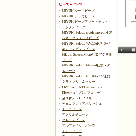
ビーズ＆パーツ
MIYUKIシードビーズ
MIYUKIデリカビーズ
MIYUKIビーズアソートセット・
ミックスパック
MIYUKI Selects ercole moretti社製
ベネチアングラスビーズ
MIYUKI Selects VACCARI社製ベ
ネチアングラスビーズ
Miyuki Selects Micro社製アクリル
ビーズ
MIYUKI Selects Menoni社製メタ
ルパーツ
MIYUKI Selects NEUMANN社製
クラスプ＆コネクター
CRYSTALLIZED -Swarovski
戻る
Elements (スワロフスキー)
金具付スワロフスキー
チェコファイアポリッシュ
チェコビーズ
アクリルチェーン
アトラスビーズ
アルファベットパーツ
インドビーズ