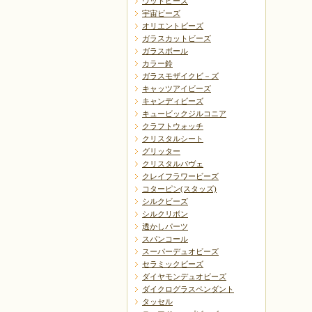
ウッドビーズ
宇宙ビーズ
オリエントビーズ
ガラスカットビーズ
ガラスボール
カラー鈴
ガラスモザイクビ－ズ
キャッツアイビーズ
キャンディビーズ
キュービックジルコニア
クラフトウォッチ
クリスタルシート
グリッター
クリスタルパヴェ
クレイフラワービーズ
コターピン(スタッズ)
シルクビーズ
シルクリボン
透かしパーツ
スパンコール
スーパーデュオビーズ
セラミックビーズ
ダイヤモンデュオビーズ
ダイクログラスペンダント
タッセル