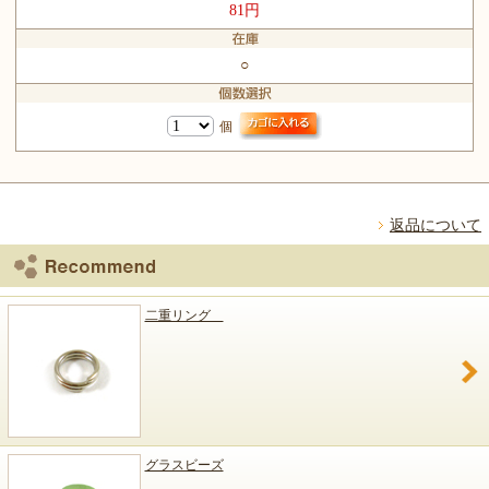
81円
○
個
返品について
二重リング
グラスビーズ