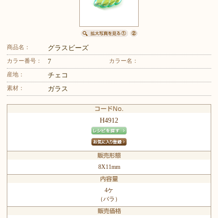
商品名：
グラスビーズ
カラー番号：
カラー名：
7
産地：
チェコ
素材：
ガラス
H4912
8X11mm
4ケ
（バラ）