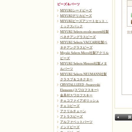
ビーズ＆パーツ
MIYUKIシードビーズ
MIYUKIデリカビーズ
MIYUKIビーズアソートセット・
ミックスパック
MIYUKI Selects ercole moretti社製
注
ベネチアングラスビーズ
MIYUKI Selects VACCARI社製ベ
ネチアングラスビーズ
Miyuki Selects Micro社製アクリル
ビーズ
MIYUKI Selects Menoni社製メタ
ルパーツ
MIYUKI Selects NEUMANN社製
クラスプ＆コネクター
CRYSTALLIZED -Swarovski
Elements (スワロフスキー)
金具付スワロフスキー
チェコファイアポリッシュ
チェコビーズ
アクリルチェーン
アトラスビーズ
アルファベットパーツ
インドビーズ