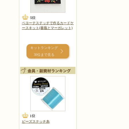
ペヨーテステッチで作るカードケ
ースキット(薔薇とマーガレット)
キットランキング
30位まで見る
ビーズステッチ糸