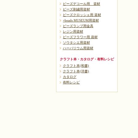
ビーズデコール用 資材
ビーズ刺繍用資材
ビーズクロッシェ用 資材
+beads MUSEUM用資材
ビーズランプ用金具
レジン用資材
ビーズフラワー用 資材
ソウタシエ用資材
ハーバリウム用資材
クラフト本・カタログ・有料レシピ
クラフト本(和書)
クラフト本(洋書)
カタログ
有料レシピ