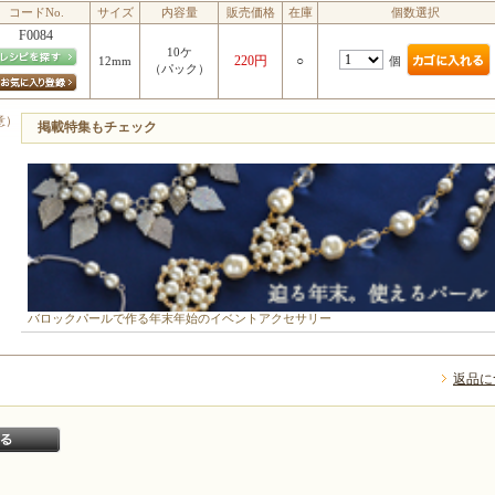
コードNo.
サイズ
内容量
販売価格
在庫
個数選択
F0084
10ケ
220円
○
個
12mm
（パック）
意）
掲載特集もチェック
バロックパールで作る年末年始のイベントアクセサリー
返品に