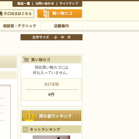
商品一覧
お問い合わせ
サイトマップ
買い物かご
口注文はこちら
相談室・テクニック
店舗案内
現在買い物カゴには
何も入っていません。
文字サイズの変更
小
中
大
合計金額
0円