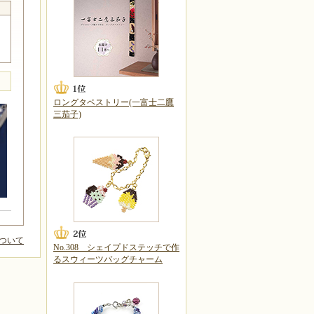
ロングタペストリー(一富士二鷹
三茄子)
ついて
No.308 シェイプドステッチで作
るスウィーツバッグチャーム