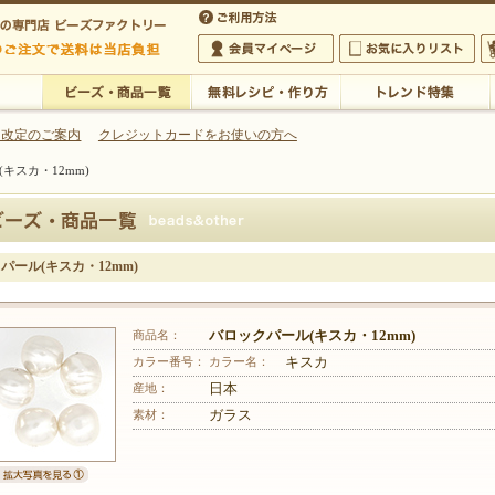
・アクセサリーの専門店
 改定のご案内
クレジットカードをお使いの方へ
キスカ・12mm)
ご利用方法
 5,000円以上のご注文で送料は当店が負担いたします
の専門店 ビーズファクトリー 5,000円以上のご注文で送料は当店が負担いたします
会員マイページ
お気に入りリスト
大
ビーズ・商品一覧
無料レシピ・作り方
トレンド特集
パール(キスカ・12mm)
商品名：
バロックパール(キスカ・12mm)
カラー番号：
カラー名：
キスカ
産地：
日本
素材：
ガラス