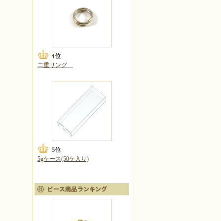
二重リング
5gケース(50ケ入り)