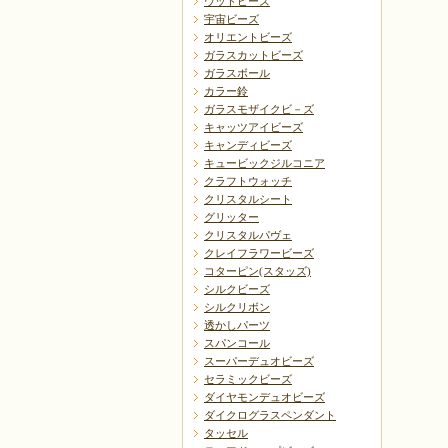
ウッドビーズ
宇宙ビーズ
オリエントビーズ
ガラスカットビーズ
ガラスボール
戻る
カラー鈴
ガラスモザイクビ－ズ
キャッツアイビーズ
キャンディビーズ
キュービックジルコニア
クラフトウォッチ
クリスタルシート
グリッター
クリスタルパヴェ
クレイフラワービーズ
コターピン(スタッズ)
シルクビーズ
シルクリボン
透かしパーツ
スパンコール
スーパーデュオビーズ
セラミックビーズ
ダイヤモンデュオビーズ
ダイクログラスペンダント
タッセル