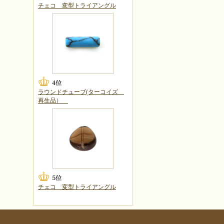
チェコ 変型トライアングル
ラウンドチューブ(ターコイズ
再生品）
チェコ 変型トライアングル