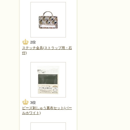
ステッチ金具(ストラップ用・石
付)
ビーズ刺しゅう裏布セット(パー
ルホワイト)