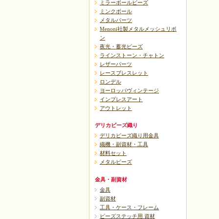
ミラーボールビーズ
ミンクボール
メタルパーツ
Menoni社製メタルメッシュリボ
ン
夜光・蓄光ビーズ
ラインストーン・チャトン
レザーパーツ
レースブレスレット
ロンデル
ヨーロッパヴィンテージ
インプレスアート
アウトレット
デリカビーズ織り
デリカビーズ織り用金具
織機・副資材・工具
材料セット
メタルビーズ
金具・副資材
金具
副資材
工具・ケース・フレーム
ビーズステッチ用 資材