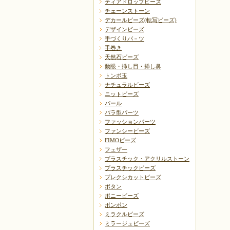
ティアドロップビーズ
チェーンストーン
デカールビーズ(転写ビーズ)
デザインビーズ
手づくりパ－ツ
手巻き
天然石ビーズ
動眼・挿し目・挿し鼻
トンボ玉
ナチュラルビーズ
ニットビーズ
パール
バラ型パーツ
ファッションパーツ
ファンシービーズ
FIMOビーズ
フェザー
プラスチック・アクリルストーン
プラスチックビーズ
プレクシカットビーズ
ボタン
ポニービーズ
ポンポン
ミラクルビーズ
ミラージュビーズ