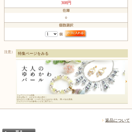
308円
○
個
注意）
特集ページをみる
フェアリーパール特集
大玉も増えて、ますます人気上昇中！
ほんのりした透け感。シャボン玉よりはかない虹色。 潤いのある質感。
フェアリーパールの参考レシピをご覧下さい。
返品について