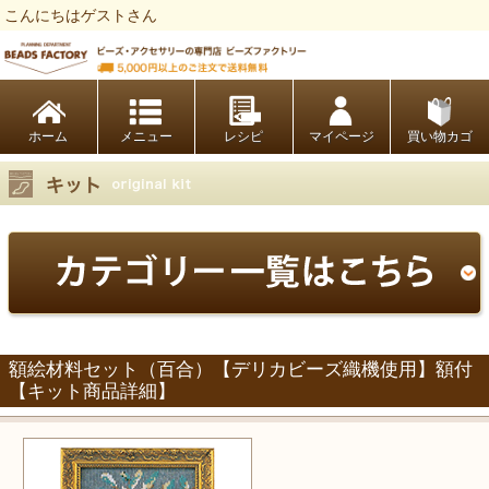
こんにちはゲストさん
ビーズファクトリー ビーズ・パーツ・金具など・アクセサリーの専門店
ホーム
レシピ
マイページ
買い物カゴ
額絵材料セット（百合）【デリカビーズ織機使用】額付
【キット商品詳細】