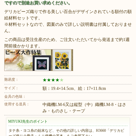
ですので別途お買い求めください。
デリカビーズ織りで作る美しい百合がデザインされている額付の額
絵材料セットです。
※材料セットなので、図案のみで詳しい説明書は付属しておりませ
ん。
この商品は受注生産のため、ご注文いただいてから発送まで約1週
間前後かかります。
難易度：
★
★
★
★
★
サイズ：
額：19.4×14.5cm、絵：17×11.8cm
金具の色味：
使用する道具：
中織機LM-6又は縦型（中）織機LM-8・はさ
み・ものさし・テープ
MIYUKI先生のポイント
タテ糸・ヨコ糸の始末など、その他の詳しい内容は、H3660「デリカビ
ーズ織り小冊子・ミニ織機の基本」をご参照下さい。