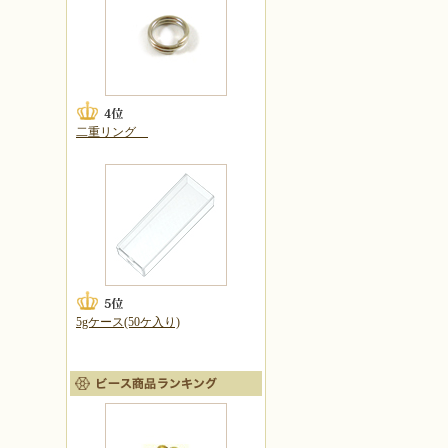
二重リング
5gケース(50ケ入り)