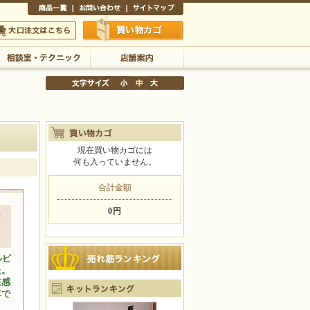
商品一覧
お問い合わせ
サイトマップ
買い物かご
口注文はこちら
相談室・テクニック
店舗案内
現在買い物カゴには
何も入っていません。
文字サイズの変更
小
中
大
合計金額
0円
ワ
ルビ
た。
在感
落で