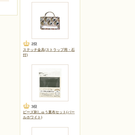
ステッチ金具(ストラップ用・石
付)
ビーズ刺しゅう裏布セット(パー
ルホワイト)