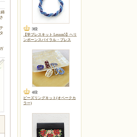
・綿
さ
テ
タ
【学ブレスキット Lesson5】ヘリ
ンボーンスパイラル・ブレス
ガ
ビーズリングキット(オペークカ
ラー)