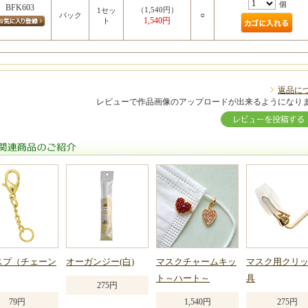
個
BFK603
（1,540円）
1セッ
○
パック
1,540円
ト
返品に
レビューで作品画像のアップロードが出来るようになり
関連商品のご紹介
スプ（チェーン
オーガンジー(白)
マスクチャームキッ
マスク用クリ
ト～ハート～
具
275円
79円
1,540円
275円