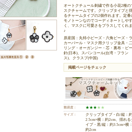
オートクチュール刺繍で作る小花2種の
スクチャームです。クリップタイプと
るチャームタイプの2個作れます。定番
モノトーンなのでコーディネートしや
く、マスクに可愛さをプラスしてくれ
♪
原産国：丸特小ビーズ・六角ビーズ・
カーパール・マスク用クリップ金具・
リング・オーガンジー・芯・裏布・ビ
針(日本)、スパンコール(台湾・フラン
ス)、クラスプ(中国)
掲載ページをチェック
難易度：
★
★
★
★
★
サイズ：
クリップタイプ・白/縦：
2.5cm×横：約2cm、揺れる
イプ・黒/縦：約3.5cm×横
約2cm