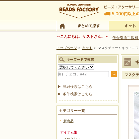
ビーズファクトリー ビーズ・パーツ・金具など
～こんにちは、ゲストさん。～
代金引換手数料
トップページ
>
キット
>
マスクチャームキット～フ
ビーズ・アクセサリーの専門店 ビーズファクトリー
ビーズ・アクセサリー
TOP
まとめて探す
キット
マスク
詳細検索はこちら
条件検索はこちら
カテゴリー一覧
新商品
アイテム別
ネックレス