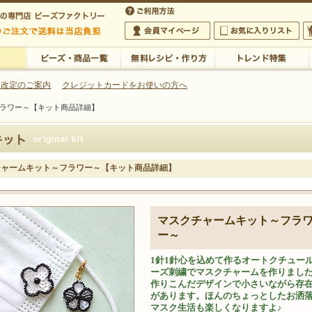
・アクセサリーの専門店
 改定のご案内
クレジットカードをお使いの方へ
ラワー～【キット商品詳細】
ご利用方法
 5,000円以上のご注文で送料は当店が負担いたします
の専門店 ビーズファクトリー 5,000円以上のご注文で送料は当店が負担いたします
会員マイページ
お気に入りリスト
大
ビーズ・商品一覧
無料レシピ・作り方
トレンド特集
チャームキット～フラワー～【キット商品詳細】
マスクチャームキット～フラ
ー～
1針1針心を込めて作るオートクチュー
ーズ刺繍でマスクチャームを作りまし
作りこんだデザインで小さいながら存
があります。ほんのちょっとしたお洒
マスク生活も楽しくなりますよ♪