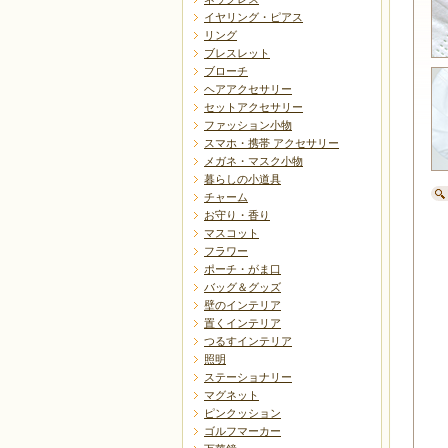
イヤリング・ピアス
リング
ブレスレット
ブローチ
ヘアアクセサリー
セットアクセサリー
ファッション小物
スマホ・携帯 アクセサリー
メガネ・マスク小物
暮らしの小道具
チャーム
お守り・香り
マスコット
フラワー
ポーチ・がま口
バッグ＆グッズ
壁のインテリア
置くインテリア
つるすインテリア
照明
ステーショナリー
マグネット
ピンクッション
ゴルフマーカー