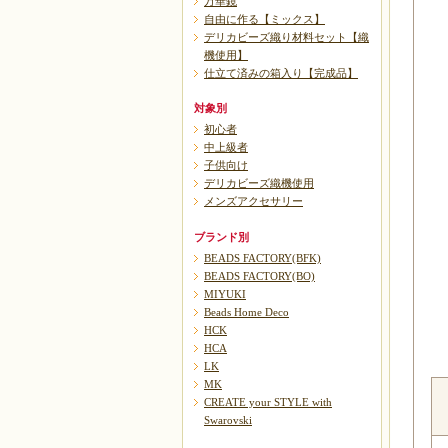
万華鏡
自由に作る【ミックス】
デリカビーズ織り材料セット【織
機使用】
仕立て済みの箱入り【完成品】
対象別
初心者
中上級者
子供向け
デリカビーズ織機使用
メンズアクセサリー
ブランド別
BEADS FACTORY(BFK)
BEADS FACTORY(BO)
MIYUKI
Beads Home Deco
HCK
HCA
LK
MK
CREATE your STYLE with
Swarovski