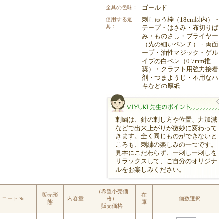
金具の色味：
ゴールド
使用する道
刺しゅう枠（18cm以内）
具：
テープ・はさみ・布切りば
み・ものさし・プライヤー
（先の細いペンチ）・両面
ープ・油性マジック・ゲル
イプの白ペン（0.7mm推
奨）・クラフト用強力接着
剤・つまようじ・不用なハ
キなどの厚紙
刺繍は、針の刺し方や位置、力加減
などで出来上がりが微妙に変わって
きます。全く同じものができないと
ころも、刺繍の楽しみの一つです。
見本にこだわらず、一刺し一刺しを
リラックスして、ご自分のオリジナ
MIYUKI先生のポイント
ルをお楽しみください。
（希望小売価
販売形
在
コードNo.
内容量
格）
個数選択
態
庫
販売価格