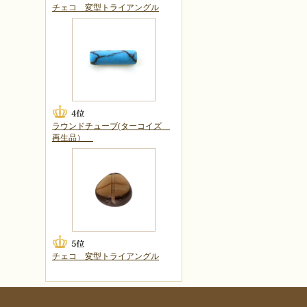
チェコ 変型トライアングル
ラウンドチューブ(ターコイズ
再生品）
チェコ 変型トライアングル