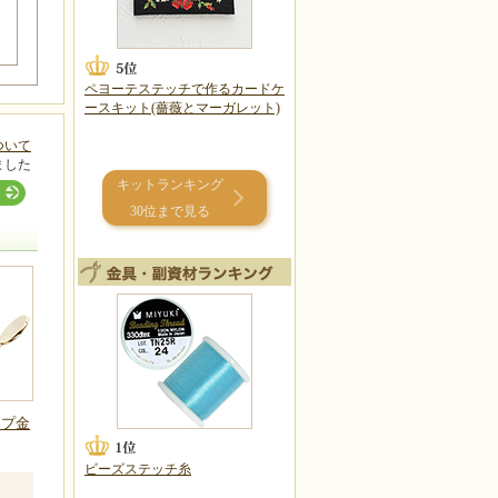
ペヨーテステッチで作るカードケ
ースキット(薔薇とマーガレット)
ついて
ました
キットランキング
30位まで見る
ップ金
ビーズステッチ糸