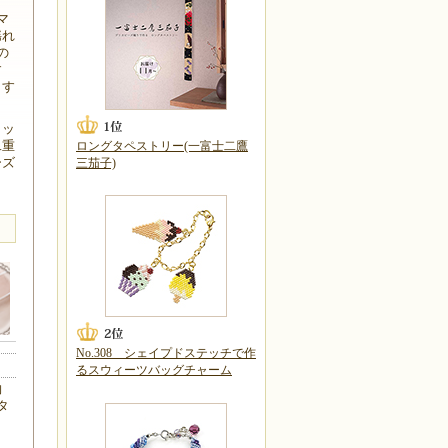
マ
揺れ
の
す
ます
ラッ
二重
ロングタペストリー(一富士二鷹
ーズ
三茄子)
No.308 シェイプドステッチで作
るスウィーツバッグチャーム
約
タ
：