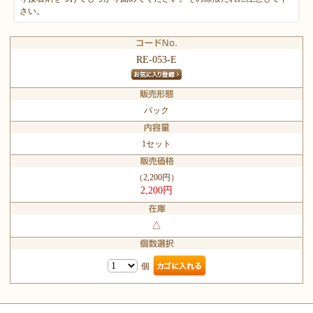
さい。
RE-053-E
パック
1セット
（2,200円）
2,200円
△
個