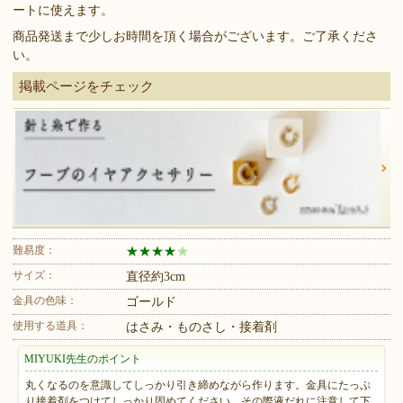
ートに使えます。
商品発送まで少しお時間を頂く場合がございます。ご了承くださ
い。
掲載ページをチェック
難易度：
★
★
★
★
★
サイズ：
直径約3cm
金具の色味：
ゴールド
使用する道具：
はさみ・ものさし・接着剤
MIYUKI先生のポイント
丸くなるのを意識してしっかり引き締めながら作ります。金具にたっぷ
り接着剤をつけてしっかり固めてください。その際液だれに注意して下