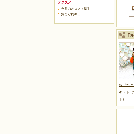
オススメ
今月のオススメ8月
気まぐれキット
おでかけ
キット（
ト）