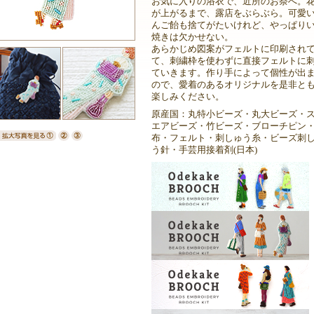
お気に入りの浴衣で、近所のお祭へ。
が上がるまで、露店をぶらぶら。可愛
んご飴も捨てがたいけれど、やっぱり
焼きは欠かせない。
あらかじめ図案がフェルトに印刷され
て、刺繍枠を使わずに直接フェルトに
ていきます。作り手によって個性が出
ので、愛着のあるオリジナルを是非と
楽しみください。
原産国：丸特小ビーズ・丸大ビーズ・
エアビーズ・竹ビーズ・ブローチピン
布・フェルト・刺しゅう糸・ビーズ刺
う針・手芸用接着剤(日本)