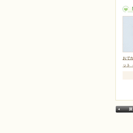
おで
ット