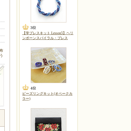
【学ブレスキット Lesson5】ヘリ
ンボーンスパイラル・ブレス
布
う
ビーズリングキット(オペークカ
ラー)