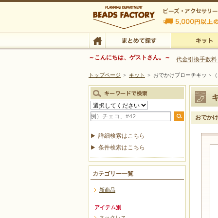
ビーズファクトリー ビーズ・パーツ・金具など
～こんにちは、ゲストさん。～
代金引換手数料
トップページ
>
キット
>
おでかけブローチキット（
ビーズ・アクセサリーの専門店 ビーズファクトリー
ビーズ・アクセサリー
TOP
まとめて探す
キット
おでか
詳細検索はこちら
条件検索はこちら
カテゴリー一覧
新商品
アイテム別
ネックレス