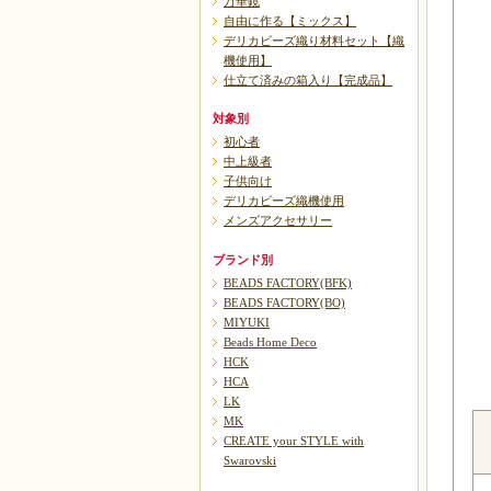
万華鏡
自由に作る【ミックス】
デリカビーズ織り材料セット【織
機使用】
仕立て済みの箱入り【完成品】
対象別
初心者
中上級者
子供向け
デリカビーズ織機使用
メンズアクセサリー
ブランド別
BEADS FACTORY(BFK)
BEADS FACTORY(BO)
MIYUKI
Beads Home Deco
HCK
HCA
LK
MK
CREATE your STYLE with
Swarovski