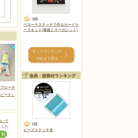
ペヨーテステッチで作るカードケ
ースキット(薔薇とマーガレット)
キットランキング
30位まで見る
けブローチ
（ビーチ）
ついて
ました
ビーズステッチ糸