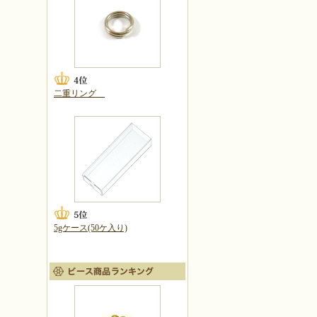
二重リング
5gケース(50ケ入り)