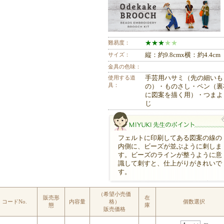
難易度：
★
★
★
★
★
サイズ：
縦：約9.8cmx横：約4.4cm
金具の色味：
使用する道
手芸用ハサミ（先の細いも
具：
の）・ものさし・ペン（裏
に図案を描く用）・つまよ
じ
フェルトに印刷してある図案の線の
内側に、ビーズが並ぶように刺しま
す。ビーズのラインが整うように意
識して刺すと、仕上がりがきれいで
す。
MIYUKI先生のポイント
（希望小売価
販売形
在
コードNo.
内容量
格）
個数選択
態
庫
販売価格