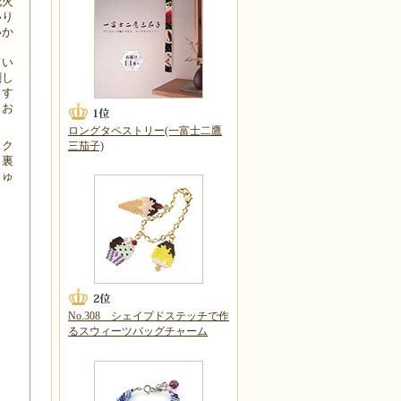
花火
いり
いか
てい
刺し
ます
もお
ロングタペストリー(一富士二鷹
スク
三茄子)
・裏
しゅ
No.308 シェイプドステッチで作
るスウィーツバッグチャーム