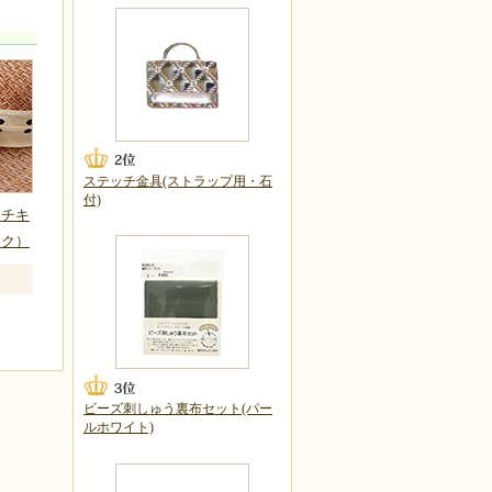
ステッチ金具(ストラップ用・石
付)
ーチキ
ック）
ビーズ刺しゅう裏布セット(パー
ルホワイト)