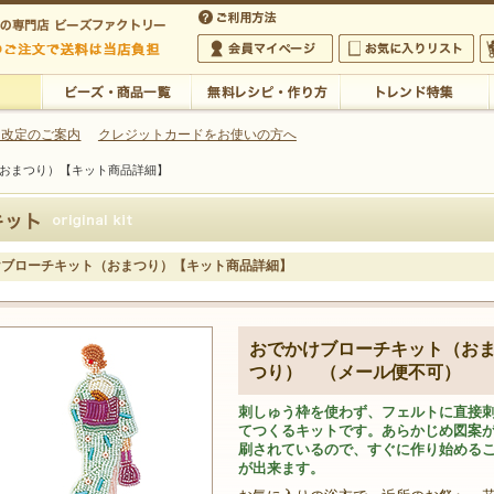
・アクセサリーの専門店
 改定のご案内
クレジットカードをお使いの方へ
おまつり）【キット商品詳細】
ご利用方法
 5,000円以上のご注文で送料は当店が負担いたします
の専門店 ビーズファクトリー 5,000円以上のご注文で送料は当店が負担いたします
会員マイページ
お気に入りリスト
大
ビーズ・商品一覧
無料レシピ・作り方
トレンド特集
けブローチキット（おまつり）【キット商品詳細】
おでかけブローチキット（お
つり） （メール便不可）
刺しゅう枠を使わず、フェルトに直接
てつくるキットです。あらかじめ図案
刷されているので、すぐに作り始める
が出来ます。