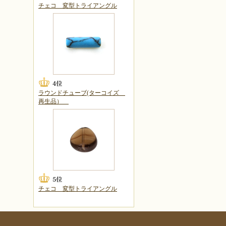
チェコ 変型トライアングル
ラウンドチューブ(ターコイズ
再生品）
チェコ 変型トライアングル