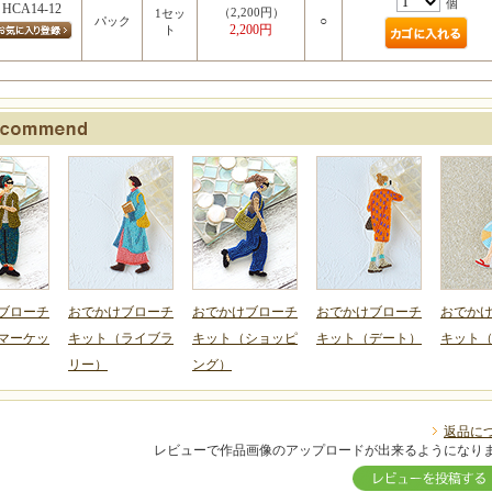
個
HCA14-12
（2,200円）
1セッ
○
パック
2,200円
ト
ブローチ
おでかけブローチ
おでかけブローチ
おでかけブローチ
おでか
マーケッ
キット（ライブラ
キット（ショッピ
キット（デート）
キット
リー）
ング）
返品に
レビューで作品画像のアップロードが出来るようになり