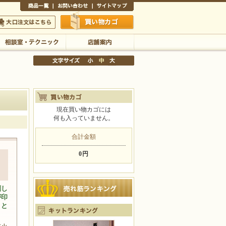
商品一覧
お問い合わせ
サイトマップ
買い物かご
口注文はこちら
相談室・テクニック
店舗案内
現在買い物カゴには
何も入っていません。
文字サイズの変更
小
中
大
合計金額
0円
ま
刺し
が印
こと