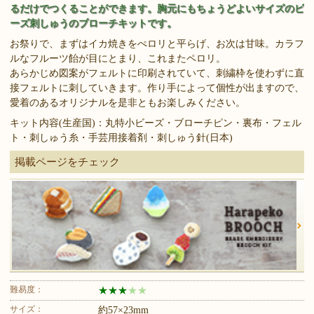
るだけでつくることができます。胸元にもちょうどよいサイズのビ
ーズ刺しゅうのブローチキットです。
お祭りで、まずはイカ焼きをぺロリと平らげ、お次は甘味。カラフ
ルなフルーツ飴が目にとまり、これまたペロリ。
あらかじめ図案がフェルトに印刷されていて、刺繍枠を使わずに直
接フェルトに刺していきます。作り手によって個性が出ますので、
愛着のあるオリジナルを是非ともお楽しみください。
キット内容(生産国)：丸特小ビーズ・ブローチピン・裏布・フェル
ト・刺しゅう糸・手芸用接着剤・刺しゅう針(日本)
掲載ページをチェック
難易度：
★
★
★
★
★
サイズ：
約57×23mm