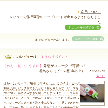
返品について
レビューで作品画像のアップロードが出来るようになりまし
た
1件のレビューがあります。
5
このレビューは...
きらりポイント
【作り（使い）やすい】
発想がユニークで可愛い！
花鳥さん（ビーズ歴5年以上） 2025/08/20
★231
はらぺこシリーズ、3番目に作りました。この頃は、ビーズ
刺繍が少しだけ慣れてきたかな？相も変わらず、ビーズを
ついつい、詰め込みすぎて縫ってしまうけど、ビーズが足
りなくなる、ということはありませんでした(^_^)他のはら
ぺこシリーズに比べると割と小ぶりなので、早くできたか
も。フルーツ飴、今まであまり見たことがないモチーフだ