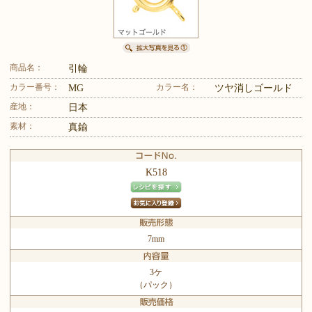
商品名：
引輪
カラー番号：
カラー名：
MG
ツヤ消しゴールド
産地：
日本
素材：
真鍮
K518
7mm
3ケ
（パック）