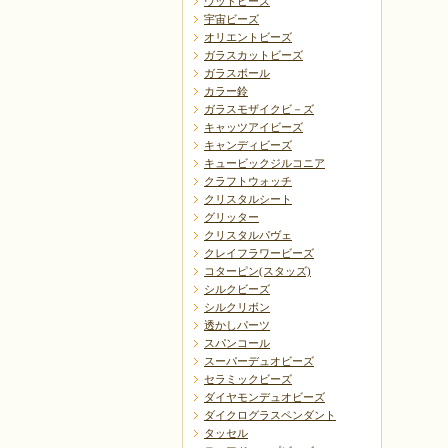
ウッドビーズ
宇宙ビーズ
オリエントビーズ
ガラスカットビーズ
ガラスボール
カラー鈴
ガラスモザイクビ－ズ
戻る
キャッツアイビーズ
キャンディビーズ
キュービックジルコニア
クラフトウォッチ
クリスタルシート
グリッター
クリスタルパヴェ
クレイフラワービーズ
コターピン(スタッズ)
シルクビーズ
シルクリボン
透かしパーツ
スパンコール
スーパーデュオビーズ
セラミックビーズ
ダイヤモンデュオビーズ
ダイクログラスペンダント
タッセル