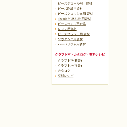
ビーズデコール用 資材
ビーズ刺繍用資材
ビーズクロッシェ用 資材
+beads MUSEUM用資材
ビーズランプ用金具
レジン用資材
ビーズフラワー用 資材
ソウタシエ用資材
ハーバリウム用資材
クラフト本・カタログ・有料レシピ
クラフト本(和書)
クラフト本(洋書)
カタログ
有料レシピ