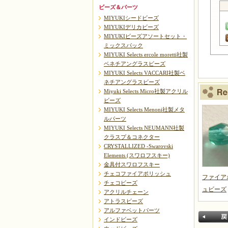
ビーズ＆パーツ
MIYUKIシードビーズ
MIYUKIデリカビーズ
MIYUKIビーズアソートセット・
ミックスパック
MIYUKI Selects ercole moretti社製
ベネチアングラスビーズ
MIYUKI Selects VACCARI社製ベ
ネチアングラスビーズ
Miyuki Selects Micro社製アクリル
ビーズ
MIYUKI Selects Menoni社製メタ
ルパーツ
MIYUKI Selects NEUMANN社製
クラスプ＆コネクター
CRYSTALLIZED -Swarovski
Elements (スワロフスキー)
金具付スワロフスキー
チェコファイアポリッシュ
ファイア
チェコビーズ
ュビーズ
アクリルチェーン
アトラスビーズ
アルファベットパーツ
インドビーズ