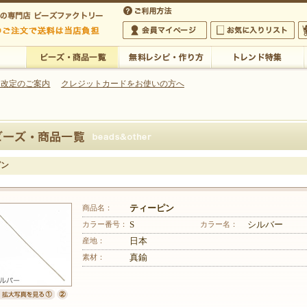
・アクセサリーの専門店
 改定のご案内
クレジットカードをお使いの方へ
ご利用方法
 5,000円以上のご注文で送料は当店が負担いたします
の専門店 ビーズファクトリー 5,000円以上のご注文で送料は当店が負担いたします
会員マイページ
お気に入りリスト
大
ビーズ・商品一覧
無料レシピ・作り方
トレンド特集
ピン
商品名：
ティーピン
カラー番号：
S
カラー名：
シルバー
産地：
日本
素材：
真鍮