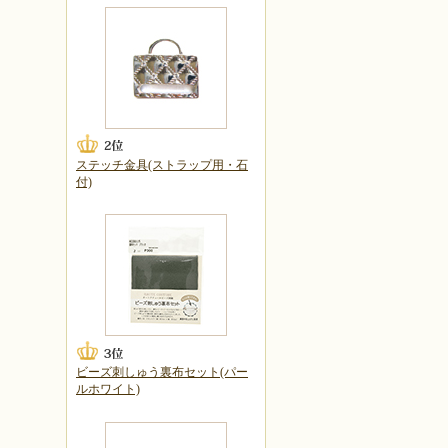
ステッチ金具(ストラップ用・石
付)
ビーズ刺しゅう裏布セット(パー
ルホワイト)