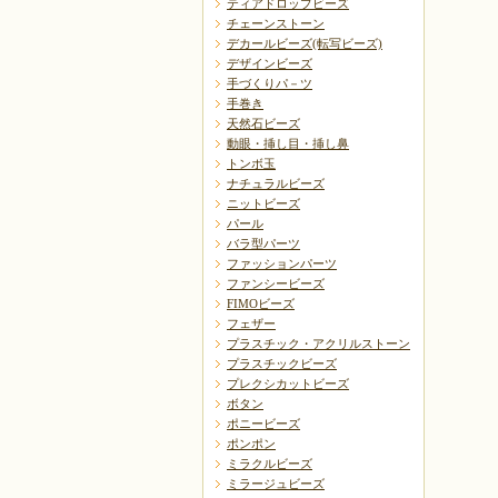
ティアドロップビーズ
チェーンストーン
デカールビーズ(転写ビーズ)
デザインビーズ
手づくりパ－ツ
手巻き
天然石ビーズ
動眼・挿し目・挿し鼻
トンボ玉
ナチュラルビーズ
ニットビーズ
パール
バラ型パーツ
ファッションパーツ
ファンシービーズ
FIMOビーズ
フェザー
プラスチック・アクリルストーン
プラスチックビーズ
プレクシカットビーズ
ボタン
ポニービーズ
ポンポン
ミラクルビーズ
ミラージュビーズ