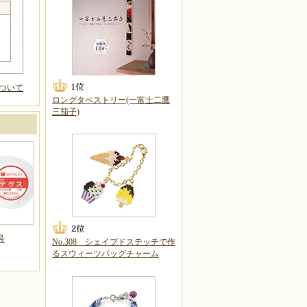
ついて
ロングタペストリー(一富士二鷹
三茄子)
号
No.308 シェイプドステッチで作
るスウィーツバッグチャーム