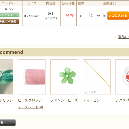
コードNo.
サイズ
内容量
販売価格
在庫
個数選択
K555
10本
193円
○
個
0.7X40mm
（パック）
返品に
ポリッシ
ビーズクロッシ
ファンシービーズ
ティーピン
テグス2
ェ・スレッド #8