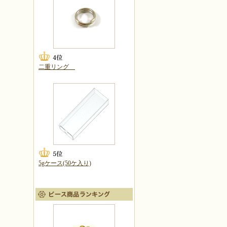
二重リング
5gケース(50ケ入り)