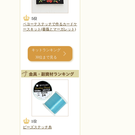
ペヨーテステッチで作るカードケ
ースキット(薔薇とマーガレット)
キットランキング
30位まで見る
ビーズステッチ糸