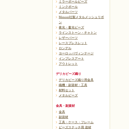
ミラーボールビーズ
ミンクボール
メタルパーツ
Menoni社製メタルメッシュリボ
ン
夜光・蓄光ビーズ
ラインストーン・チャトン
レザーパーツ
レースブレスレット
ロンデル
ヨーロッパヴィンテージ
インプレスアート
アウトレット
デリカビーズ織り
デリカビーズ織り用金具
織機・副資材・工具
材料セット
メタルビーズ
金具・副資材
金具
副資材
工具・ケース・フレーム
ビーズステッチ用 資材