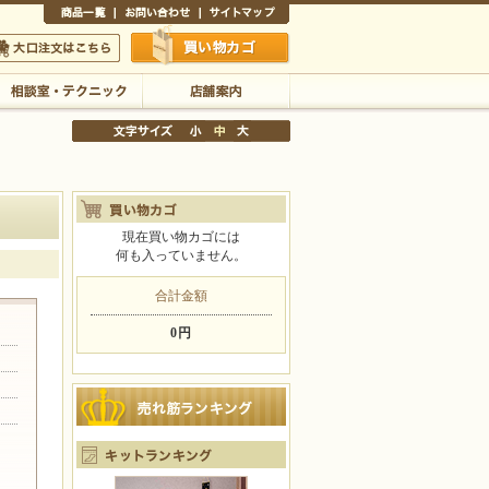
商品一覧
お問い合わせ
サイトマップ
買い物かご
口注文はこちら
相談室・テクニック
店舗案内
現在買い物カゴには
何も入っていません。
文字サイズの変更
小
中
大
合計金額
0円