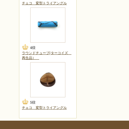
チェコ 変型トライアングル
ラウンドチューブ(ターコイズ
再生品）
チェコ 変型トライアングル