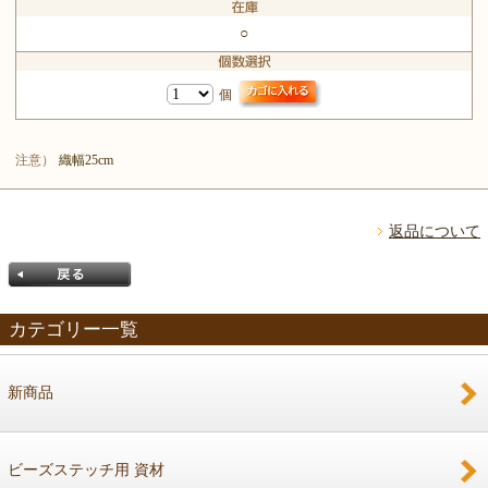
○
個
注意）
織幅25cm
返品について
カテゴリー一覧
新商品
戻る
ビーズステッチ用 資材