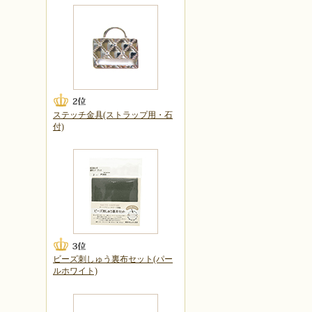
ステッチ金具(ストラップ用・石
付)
ビーズ刺しゅう裏布セット(パー
ルホワイト)