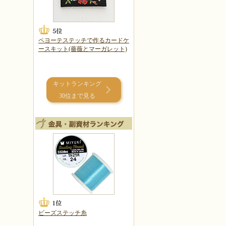
ペヨーテステッチで作るカードケ
ースキット(薔薇とマーガレット)
キットランキング
30位まで見る
ビーズステッチ糸