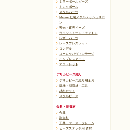
ミラーボールビーズ
ミンクボール
メタルパーツ
Menoni社製メタルメッシュリボ
ン
夜光・蓄光ビーズ
ラインストーン・チャトン
レザーパーツ
レースブレスレット
ロンデル
ヨーロッパヴィンテージ
インプレスアート
アウトレット
デリカビーズ織り
デリカビーズ織り用金具
織機・副資材・工具
材料セット
メタルビーズ
金具・副資材
金具
副資材
工具・ケース・フレーム
ビーズステッチ用 資材