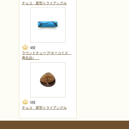
チェコ 変型トライアングル
ラウンドチューブ(ターコイズ
再生品）
チェコ 変型トライアングル