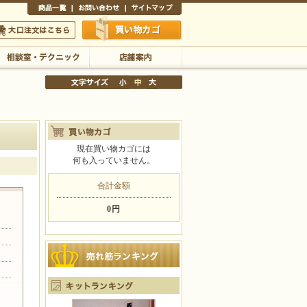
商品一覧
お問い合わせ
サイトマップ
買い物かご
口注文はこちら
相談室・テクニック
店舗案内
現在買い物カゴには
何も入っていません。
文字サイズの変更
小
中
大
合計金額
0円