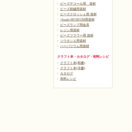
ビーズデコール用 資材
ビーズ刺繍用資材
ビーズクロッシェ用 資材
+beads MUSEUM用資材
ビーズランプ用金具
レジン用資材
ビーズフラワー用 資材
ソウタシエ用資材
ハーバリウム用資材
クラフト本・カタログ・有料レシピ
クラフト本(和書)
クラフト本(洋書)
カタログ
有料レシピ