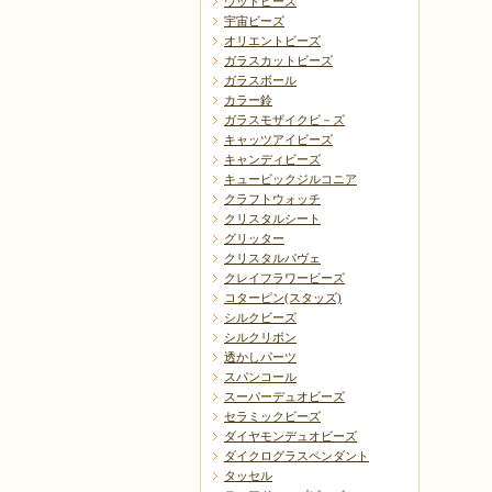
ウッドビーズ
宇宙ビーズ
オリエントビーズ
ガラスカットビーズ
ガラスボール
カラー鈴
ガラスモザイクビ－ズ
キャッツアイビーズ
キャンディビーズ
キュービックジルコニア
クラフトウォッチ
クリスタルシート
グリッター
クリスタルパヴェ
クレイフラワービーズ
コターピン(スタッズ)
シルクビーズ
シルクリボン
透かしパーツ
スパンコール
スーパーデュオビーズ
セラミックビーズ
ダイヤモンデュオビーズ
ダイクログラスペンダント
タッセル