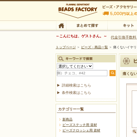
ビーズファクトリー ビーズ・パーツ・金具など
～こんにちは、ゲストさん。～
代金引換手数料
トップページ
>
ビーズ・商品一覧
>
痛くないイヤリン
ビーズ・アクセサリーの専門店 ビーズファクトリー
ビーズ・アクセサリー
TOP
まとめて探す
キット
痛くない
詳細検索はこちら
条件検索はこちら
カテゴリー一覧
新商品
ビーズステッチ用 資材
ビーズクロッシェ用 資材