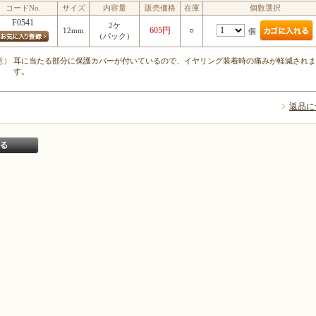
コードNo.
サイズ
内容量
販売価格
在庫
個数選択
F0541
2ケ
605円
○
12mm
個
（パック）
意）
耳に当たる部分に保護カバーが付いているので、イヤリング装着時の痛みが軽減されま
す。
返品に