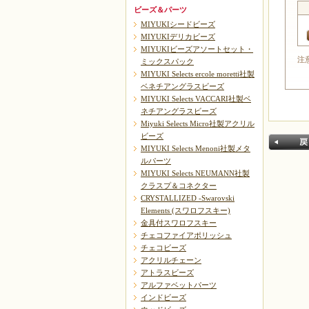
ビーズ＆パーツ
MIYUKIシードビーズ
MIYUKIデリカビーズ
MIYUKIビーズアソートセット・
注
ミックスパック
MIYUKI Selects ercole moretti社製
ベネチアングラスビーズ
MIYUKI Selects VACCARI社製ベ
ネチアングラスビーズ
Miyuki Selects Micro社製アクリル
ビーズ
MIYUKI Selects Menoni社製メタ
ルパーツ
MIYUKI Selects NEUMANN社製
クラスプ＆コネクター
CRYSTALLIZED -Swarovski
Elements (スワロフスキー)
金具付スワロフスキー
チェコファイアポリッシュ
戻る
チェコビーズ
アクリルチェーン
アトラスビーズ
アルファベットパーツ
インドビーズ