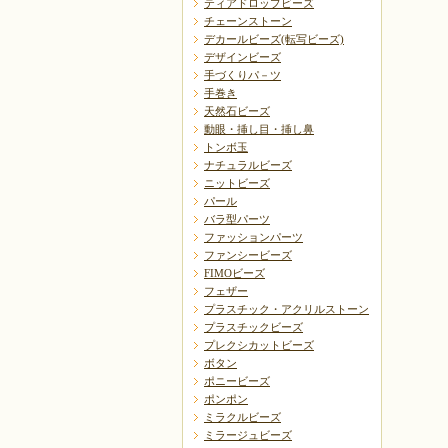
ティアドロップビーズ
チェーンストーン
デカールビーズ(転写ビーズ)
デザインビーズ
手づくりパ－ツ
手巻き
天然石ビーズ
動眼・挿し目・挿し鼻
トンボ玉
ナチュラルビーズ
ニットビーズ
パール
バラ型パーツ
ファッションパーツ
ファンシービーズ
FIMOビーズ
フェザー
プラスチック・アクリルストーン
プラスチックビーズ
プレクシカットビーズ
ボタン
ポニービーズ
ポンポン
ミラクルビーズ
ミラージュビーズ