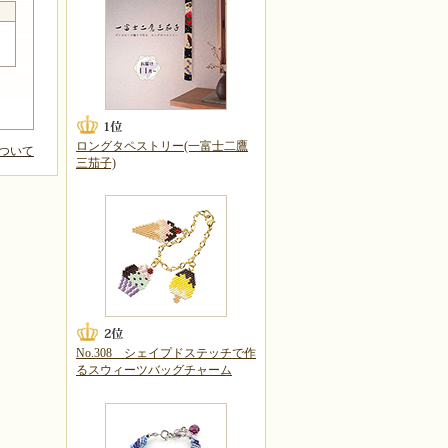
ロングタペストリー(一富士二鷹
ついて
三茄子)
No.308 シェイプドステッチで作
るスウィーツバッグチャーム