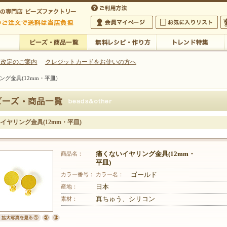
・アクセサリーの専門店
 改定のご案内
クレジットカードをお使いの方へ
グ金具(12mm・平皿)
ご利用方法
 5,000円以上のご注文で送料は当店が負担いたします
の専門店 ビーズファクトリー 5,000円以上のご注文で送料は当店が負担いたします
会員マイページ
お気に入りリスト
大
ビーズ・商品一覧
無料レシピ・作り方
トレンド特集
イヤリング金具(12mm・平皿)
商品名：
痛くないイヤリング金具(12mm・
平皿)
カラー番号：
カラー名：
ゴールド
産地：
日本
素材：
真ちゅう、シリコン