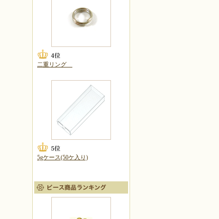
二重リング
5gケース(50ケ入り)