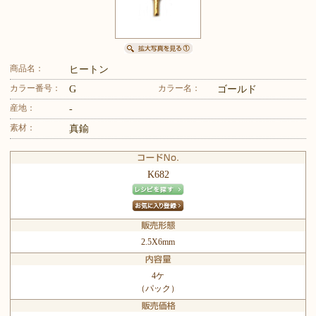
商品名：
ヒートン
カラー番号：
カラー名：
G
ゴールド
産地：
-
素材：
真鍮
K682
2.5X6mm
4ケ
（パック）