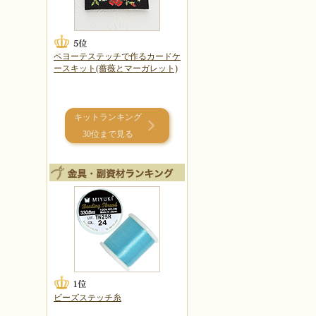
ペヨーテステッチで作るカードケ
ースキット(薔薇とマーガレット)
キットランキング
30位まで見る
ビーズステッチ糸