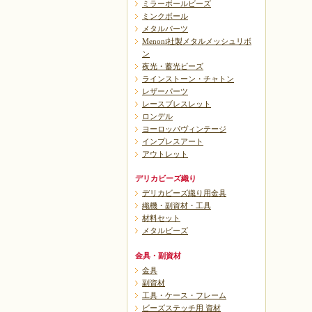
ミラーボールビーズ
ミンクボール
メタルパーツ
Menoni社製メタルメッシュリボ
ン
夜光・蓄光ビーズ
ラインストーン・チャトン
レザーパーツ
レースブレスレット
ロンデル
ヨーロッパヴィンテージ
インプレスアート
アウトレット
デリカビーズ織り
デリカビーズ織り用金具
織機・副資材・工具
材料セット
メタルビーズ
金具・副資材
金具
副資材
工具・ケース・フレーム
ビーズステッチ用 資材