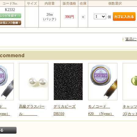
コードNo.
サイズ
内容量
販売価格
在庫
個数選択
K2332
20m
396円
○
個
（パック）
返品に
ード
高級グラスパー
デリカビーズ
モノコード
キャッ
ymo）
ル
DB310
#20 （Nymo）
ズ(カット