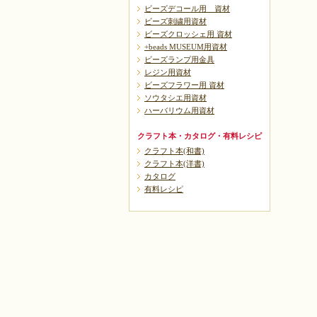
ビーズデコール用 資材
ビーズ刺繍用資材
ビーズクロッシェ用 資材
+beads MUSEUM用資材
ビーズランプ用金具
レジン用資材
ビーズフラワー用 資材
ソウタシエ用資材
ハーバリウム用資材
クラフト本・カタログ・有料レシピ
クラフト本(和書)
クラフト本(洋書)
カタログ
有料レシピ