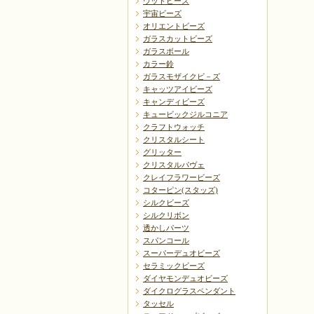
ウッドビーズ
宇宙ビーズ
オリエントビーズ
ガラスカットビーズ
ガラスボール
カラー鈴
ガラスモザイクビ－ズ
戻る
キャッツアイビーズ
キャンディビーズ
キュービックジルコニア
クラフトウォッチ
クリスタルシート
グリッター
クリスタルパヴェ
クレイフラワービーズ
コターピン(スタッズ)
シルクビーズ
シルクリボン
透かしパーツ
スパンコール
スーパーデュオビーズ
セラミックビーズ
ダイヤモンデュオビーズ
ダイクログラスペンダント
タッセル