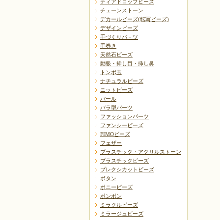
ティアドロップビーズ
チェーンストーン
デカールビーズ(転写ビーズ)
デザインビーズ
手づくりパ－ツ
手巻き
天然石ビーズ
動眼・挿し目・挿し鼻
トンボ玉
ナチュラルビーズ
ニットビーズ
パール
バラ型パーツ
ファッションパーツ
ファンシービーズ
FIMOビーズ
フェザー
プラスチック・アクリルストーン
プラスチックビーズ
プレクシカットビーズ
ボタン
ポニービーズ
ポンポン
ミラクルビーズ
ミラージュビーズ