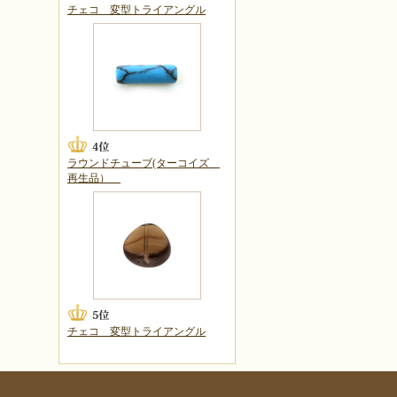
チェコ 変型トライアングル
ラウンドチューブ(ターコイズ
再生品）
チェコ 変型トライアングル