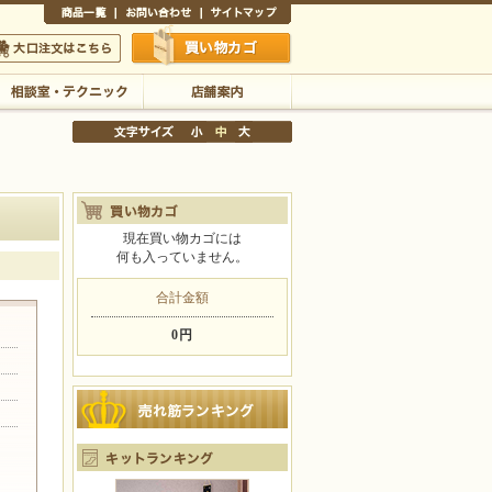
商品一覧
お問い合わせ
サイトマップ
買い物かご
口注文はこちら
相談室・テクニック
店舗案内
現在買い物カゴには
何も入っていません。
文字サイズの変更
小
中
大
合計金額
0円