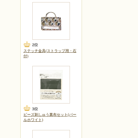
ステッチ金具(ストラップ用・石
付)
ビーズ刺しゅう裏布セット(パー
ルホワイト)