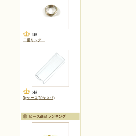
二重リング
5gケース(50ケ入り)