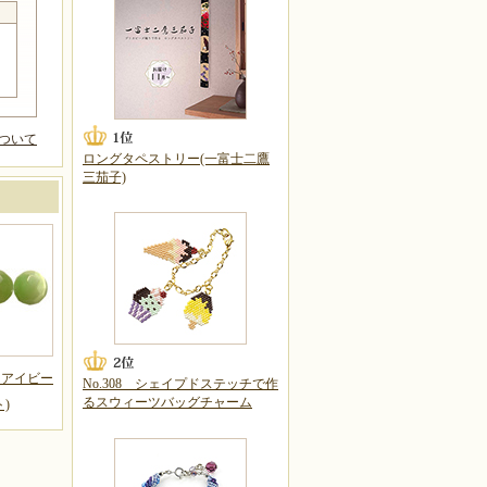
ついて
ロングタペストリー(一富士二鷹
三茄子)
ツアイビー
No.308 シェイプドステッチで作
るスウィーツバッグチャーム
)