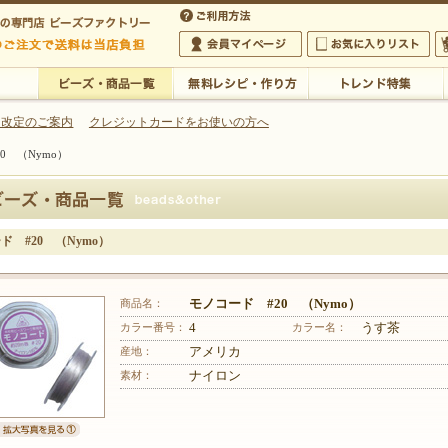
・アクセサリーの専門店
 改定のご案内
クレジットカードをお使いの方へ
0 （Nymo）
ご利用方法
 5,000円以上のご注文で送料は当店が負担いたします
の専門店 ビーズファクトリー 5,000円以上のご注文で送料は当店が負担いたします
会員マイページ
お気に入りリスト
大
ビーズ・商品一覧
無料レシピ・作り方
トレンド特集
ド #20 （Nymo）
商品名：
モノコード #20 （Nymo）
カラー番号：
4
カラー名：
うす茶
産地：
アメリカ
素材：
ナイロン