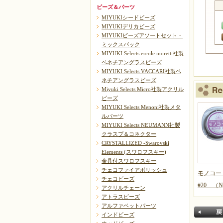
ビーズ＆パーツ
MIYUKIシードビーズ
MIYUKIデリカビーズ
MIYUKIビーズアソートセット・
ミックスパック
MIYUKI Selects ercole moretti社製
ベネチアングラスビーズ
MIYUKI Selects VACCARI社製ベ
ネチアングラスビーズ
Miyuki Selects Micro社製アクリル
ビーズ
MIYUKI Selects Menoni社製メタ
ルパーツ
MIYUKI Selects NEUMANN社製
クラスプ＆コネクター
CRYSTALLIZED -Swarovski
Elements (スワロフスキー)
金具付スワロフスキー
チェコファイアポリッシュ
モノコ
チェコビーズ
#20 （N
アクリルチェーン
アトラスビーズ
アルファベットパーツ
インドビーズ