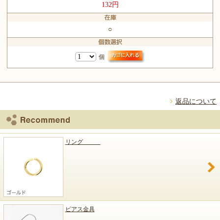
132円
○
個
返品について
リング
ピアス金具