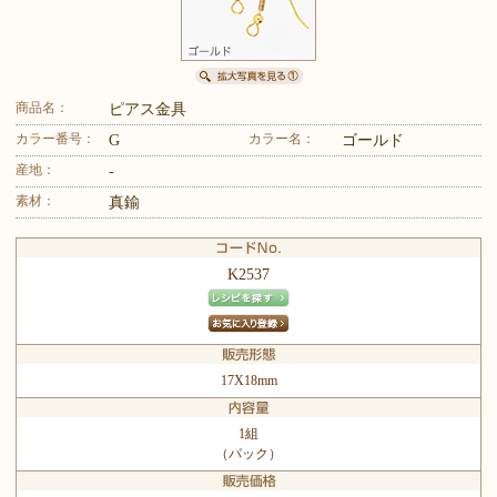
商品名：
ピアス金具
カラー番号：
カラー名：
G
ゴールド
産地：
-
素材：
真鍮
K2537
17X18mm
1組
（パック）