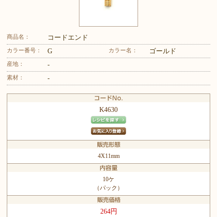
商品名：
コードエンド
カラー番号：
カラー名：
G
ゴールド
産地：
-
素材：
-
K4630
4X11mm
10ケ
（パック）
264円