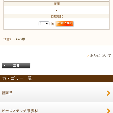
○
個
注意）
2.4mm用
返品について
カテゴリー一覧
新商品
戻る
ビーズステッチ用 資材