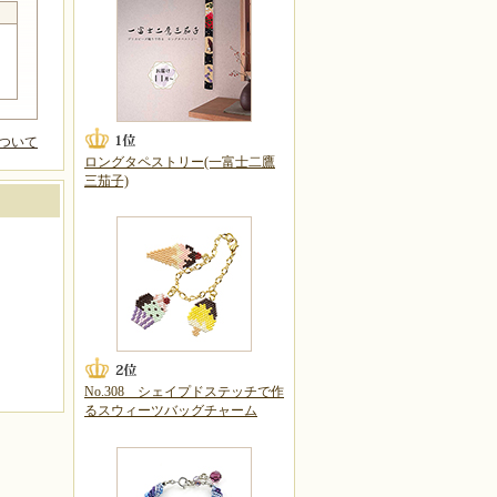
ついて
ロングタペストリー(一富士二鷹
三茄子)
No.308 シェイプドステッチで作
るスウィーツバッグチャーム