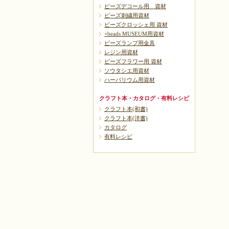
ビーズデコール用 資材
ビーズ刺繍用資材
ビーズクロッシェ用 資材
+beads MUSEUM用資材
ビーズランプ用金具
レジン用資材
ビーズフラワー用 資材
ソウタシエ用資材
ハーバリウム用資材
クラフト本・カタログ・有料レシピ
クラフト本(和書)
クラフト本(洋書)
カタログ
有料レシピ