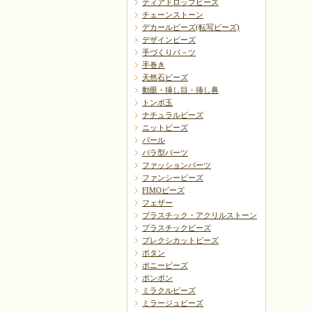
ティアドロップビーズ
チェーンストーン
デカールビーズ(転写ビーズ)
デザインビーズ
手づくりパ－ツ
手巻き
天然石ビーズ
動眼・挿し目・挿し鼻
トンボ玉
ナチュラルビーズ
ニットビーズ
パール
バラ型パーツ
ファッションパーツ
ファンシービーズ
FIMOビーズ
フェザー
プラスチック・アクリルストーン
プラスチックビーズ
プレクシカットビーズ
ボタン
ポニービーズ
ポンポン
ミラクルビーズ
ミラージュビーズ