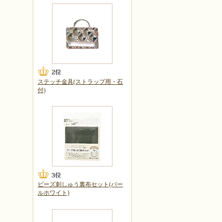
ステッチ金具(ストラップ用・石
付)
ビーズ刺しゅう裏布セット(パー
ルホワイト)