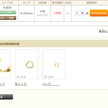
コードNo.
サイズ
内容量
販売価格
在庫
個数選択
K4656
30本
176円
○
個
0.5X20mm
（パック）
返品に
ップ
丸リング
リング