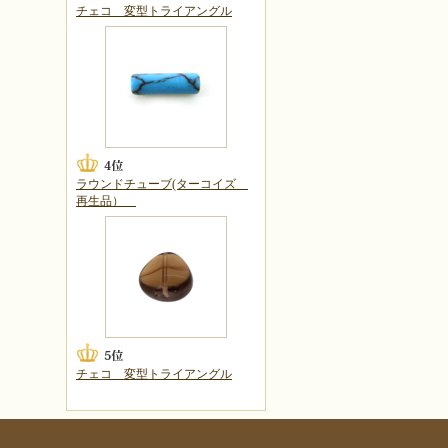
チェコ 変型トライアングル
ラウンドチューブ(ターコイズ
再生品）
チェコ 変型トライアングル