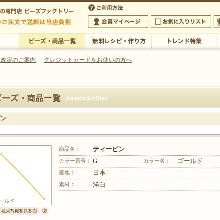
・アクセサリーの専門店
 改定のご案内
クレジットカードをお使いの方へ
ご利用方法
 5,000円以上のご注文で送料は当店が負担いたします
の専門店 ビーズファクトリー 5,000円以上のご注文で送料は当店が負担いたします
会員マイページ
お気に入りリスト
大
ビーズ・商品一覧
無料レシピ・作り方
トレンド特集
ピン
商品名：
ティーピン
カラー番号：
G
カラー名：
ゴールド
産地：
日本
素材：
洋白