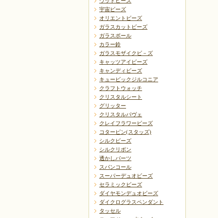
ウッドビーズ
宇宙ビーズ
オリエントビーズ
ガラスカットビーズ
ガラスボール
戻る
カラー鈴
ガラスモザイクビ－ズ
キャッツアイビーズ
キャンディビーズ
キュービックジルコニア
クラフトウォッチ
クリスタルシート
グリッター
クリスタルパヴェ
クレイフラワービーズ
コターピン(スタッズ)
シルクビーズ
シルクリボン
透かしパーツ
スパンコール
スーパーデュオビーズ
セラミックビーズ
ダイヤモンデュオビーズ
ダイクログラスペンダント
タッセル