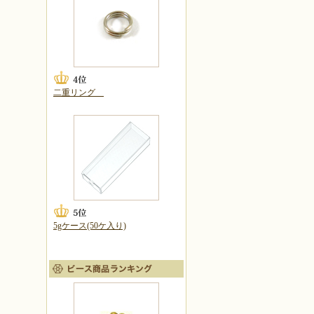
二重リング
5gケース(50ケ入り)