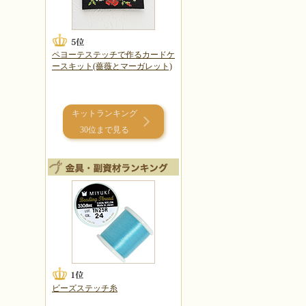
ペヨーテステッチで作るカードケ
ースキット(薔薇とマーガレット)
キットランキング
30位まで見る
ビーズステッチ糸