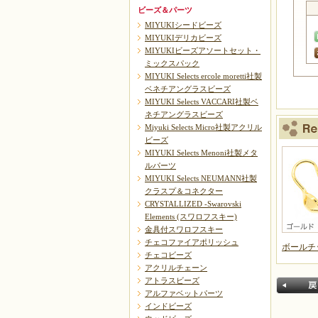
ビーズ＆パーツ
MIYUKIシードビーズ
MIYUKIデリカビーズ
MIYUKIビーズアソートセット・
ミックスパック
MIYUKI Selects ercole moretti社製
ベネチアングラスビーズ
MIYUKI Selects VACCARI社製ベ
ネチアングラスビーズ
Miyuki Selects Micro社製アクリル
ビーズ
MIYUKI Selects Menoni社製メタ
ルパーツ
MIYUKI Selects NEUMANN社製
クラスプ＆コネクター
CRYSTALLIZED -Swarovski
Elements (スワロフスキー)
金具付スワロフスキー
チェコファイアポリッシュ
ボールチ
チェコビーズ
アクリルチェーン
アトラスビーズ
アルファベットパーツ
インドビーズ