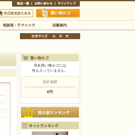
商品一覧
お問い合わせ
サイトマップ
買い物かご
口注文はこちら
相談室・テクニック
店舗案内
現在買い物カゴには
何も入っていません。
文字サイズの変更
小
中
大
合計金額
0円