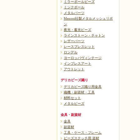
ミラーボールビーズ
ミンクボール
メタルパーツ
Menoni社製メタルメッシュリボ
ン
夜光・蓄光ビーズ
ラインストーン・チャトン
レザーパーツ
レースブレスレット
ロンデル
ヨーロッパヴィンテージ
インプレスアート
アウトレット
デリカビーズ織り
デリカビーズ織り用金具
織機・副資材・工具
材料セット
メタルビーズ
金具・副資材
金具
副資材
工具・ケース・フレーム
ビーズステッチ用 資材