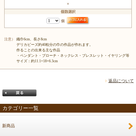
×
個
注意）
織巾6cm、長さ8cm
デリカビーズ約40粒分の巾の作品が作れます。
作ることの出来る主な作品
・ペンダント・ブローチ・ネックレス・ブレスレット・イヤリング等
サイズ：約11.1×18×6.3cm
返品について
カテゴリー一覧
新商品
戻る