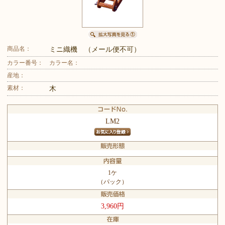
商品名：
ミニ織機 （メール便不可）
カラー番号：
カラー名：
産地：
素材：
木
LM2
1ケ
（パック）
3,960円