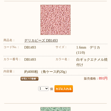
商品名：
デリカビーズ DB1493
コードNo.：
サイズ：
DB1493
1.6mm デリカ
(11/0)
カラー番号：
カラー名：
DB1493
白ギョクエナメル焼
付け
内容量：
約4000粒 （角ケース約20g）
891円
販売価格：
個