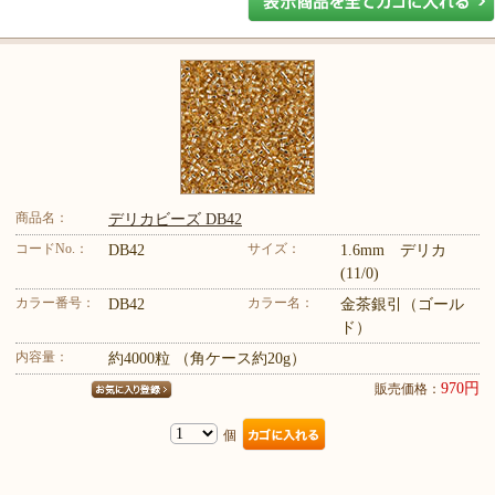
商品名：
デリカビーズ DB42
コードNo.：
サイズ：
DB42
1.6mm デリカ
(11/0)
カラー番号：
カラー名：
DB42
金茶銀引（ゴール
ド）
内容量：
約4000粒 （角ケース約20g）
970円
販売価格：
個