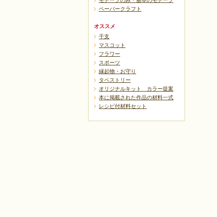
モチーフのみ・基本のモチーフ
ペーパークラフト
オススメ
戻る
干支
マスコット
フラワー
スポーツ
縁起物・お守り
タペストリー
オリジナルキット カラー提案
本に掲載された作品の材料一式
レシピ付材料セット