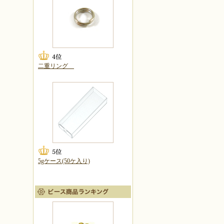
二重リング
5gケース(50ケ入り)