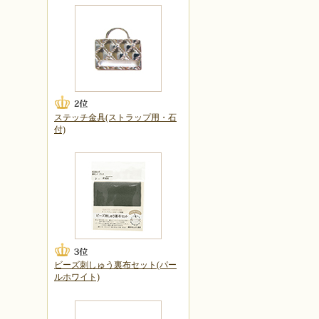
ステッチ金具(ストラップ用・石
付)
ビーズ刺しゅう裏布セット(パー
ルホワイト)