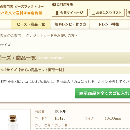
・アクセサリーの専門店
 改定のご案内
クレジットカードをお使いの方へ
2サイズ
ご利用方法
 5,000円以上のご注文で送料は当店が負担いたします
の専門店 ビーズファクトリー 5,000円以上のご注文で送料は当店が負担いたします
会員マイページ
お気に入りリスト
大
ビーズ・商品一覧
無料レシピ・作り方
トレンド特集
ル 2サイズ【全ての商品セット商品一覧】
※材料を個別にカゴにいれる場合は、各商品の「カゴに入れる」ボタンを押してくだ
商品名：
ボトル
コードNo.：
H3125
サイズ：
18x33mm
カラー番号：
カラー名：