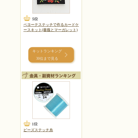
ペヨーテステッチで作るカードケ
ースキット(薔薇とマーガレット)
キットランキング
30位まで見る
ビーズステッチ糸