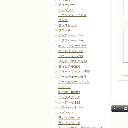
チョーカー
ペンダント
イヤリング・ピアス
リング
ブレスレット
ブローチ
足元アクセサリー
ヘアアクセサリー
セットアクセサリー
つるすインテリア
ファッション小物
メガネ・マスク 小物
暮らしの小道具
スマートフォン・携帯
ボールチェーン飾り
キーホルダー・フック
チャーム
和小物・根付け
バッグ＆グッズ
ポーチ・がま口
ステーショナリー
マグネット
壁のインテリア
置くインテリア