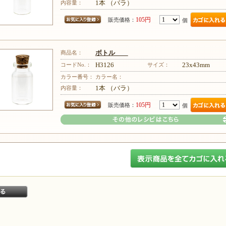
内容量：
1本 （バラ）
105円
販売価格：
個
商品名：
ボトル
コードNo.：
H3126
サイズ：
23x43mm
カラー番号：
カラー名：
内容量：
1本 （バラ）
105円
販売価格：
個
その他のレシピはこちら