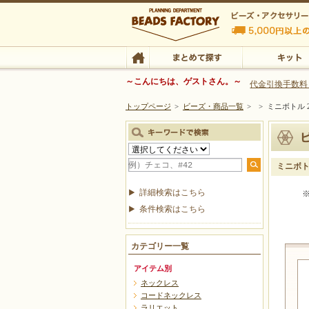
ビーズファクトリー ビーズ・パーツ・金具など
～こんにちは、ゲストさん。～
代金引換手数料
トップページ
>
ビーズ・商品一覧
>
>
ミニボトル 
ビーズ・アクセサリーの専門店 ビーズファクトリー
ビーズ・アクセサリー
TOP
まとめて探す
キット
ミニボト
詳細検索はこちら
条件検索はこちら
カテゴリー一覧
アイテム別
ネックレス
コードネックレス
ラリエット