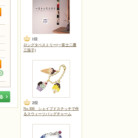
ロングタペストリー(一富士二鷹
三茄子)
No.308 シェイプドステッチで作
るスウィーツバッグチャーム