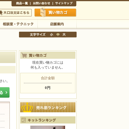
商品一覧
お問い合わせ
サイトマップ
買い物かご
口注文はこちら
相談室・テクニック
店舗案内
現在買い物カゴには
何も入っていません。
文字サイズの変更
小
中
大
合計金額
さい。
0円