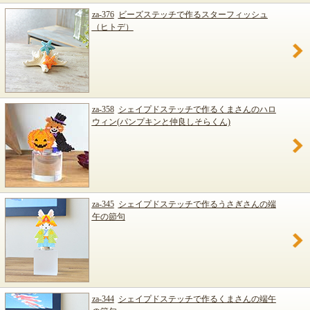
za-376
ビーズステッチで作るスターフィッシュ
（ヒトデ）
za-358
シェイプドステッチで作るくまさんのハロ
ウィン(パンプキンと仲良しそらくん)
za-345
シェイプドステッチで作るうさぎさんの端
午の節句
za-344
シェイプドステッチで作るくまさんの端午