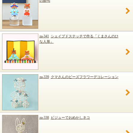
の節句
za-341
シェイプドステッチで作る「くまさんのひ
な人形」
za-339
クマさんのビーズフラワーデコレーション
za-338
ビジューでおめかしネコ