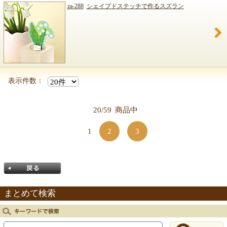
za-288
シェイプドステッチで作るスズラン
表示件数：
20/59
商品中
1
2
3
まとめて検索