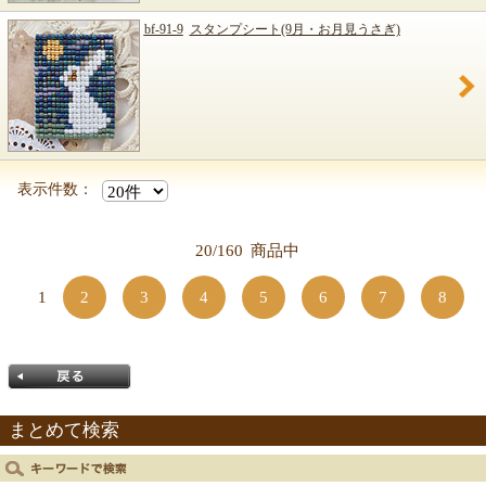
bf-91-9
スタンプシート(9月・お月見うさぎ)
表示件数：
20/160
商品中
1
2
3
4
5
6
7
8
まとめて検索