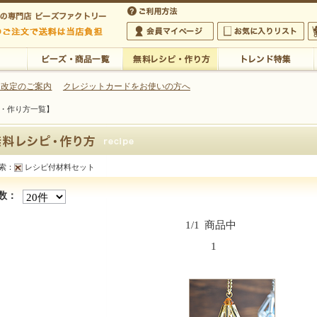
・アクセサリーの専門店
 改定のご案内
クレジットカードをお使いの方へ
・作り方一覧】
ご利用方法
 5,000円以上のご注文で送料は当店が負担いたします
の専門店 ビーズファクトリー 5,000円以上のご注文で送料は当店が負担いたします
会員マイページ
お気に入りリスト
大
ビーズ・商品一覧
無料レシピ・作り方
トレンド特集
索：
レシピ付材料セット
数：
1/1
商品中
1