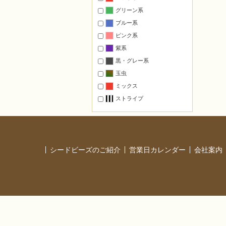
ステーショナリー
グリーン系
戻る
マグネット
ブルー系
壁のインテリア
ピンク系
置くインテリア
紫系
モチーフのみ・基本のモチーフ
黒・グレー系
ペーパークラフト
玉虫
ミックス
オススメ
ストライプ
干支
マスコット
フラワー
スポーツ
シードビーズのご紹介
営業日カレンダー
会社案内
縁起物・お守り
タペストリー
オリジナルキット カラー提案
本に掲載された作品の材料一式
レシピ付材料セット