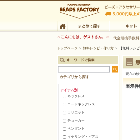
ビーズファクトリー ビーズ・パーツ・金具など
～こんにちは、ゲストさん。～
代金引換手数料
トップページ
>
無料レシピ・作り方
>
【無料レシピ
ビーズ・アクセサリーの専門店 ビーズファクトリー
ビーズ・アクセサリー
TOP
まとめて探す
キット
現在の検
カテゴリから探す
表示件
アイテム別
ネックレス
コードネックレス
ラリエット
チョーカー
ペンダント
イヤリング・ピアス