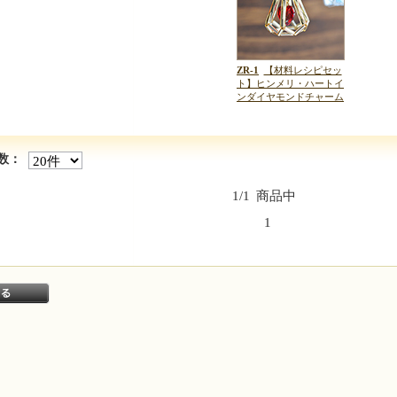
ZR-1
【材料レシピセッ
ト】ヒンメリ・ハートイ
ンダイヤモンドチャーム
数：
1/1
商品中
1