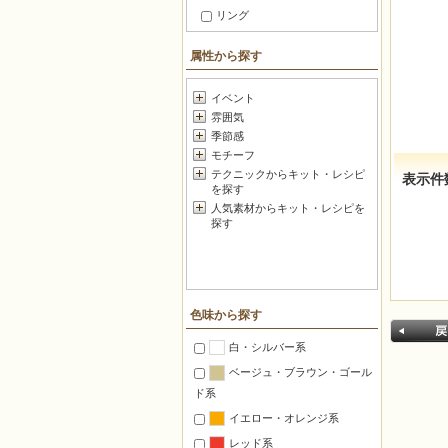
リング
ブレスレット
属性から探す
ブローチ
足元アクセサリー
イベント
雰囲気
ヘアアクセサリー
季節感
セットアクセサリー
モチーフ
つるすインテリア
テクニックからキット・レシピ
表示件
を探す
ファッション小物
人気素材からキット・レシピを
メガネ・マスク 小物
探す
暮らしの小道具
スマートフォン・携帯
ボールチェーン飾り
色味から探す
キーホルダー・フック
白・シルバー系
チャーム
ベージュ・ブラウン・ゴール
和小物・根付け
ド系
バッグ＆グッズ
イエロー・オレンジ系
ポーチ・がま口
レッド系