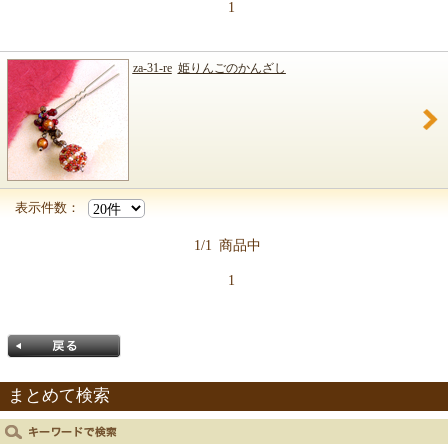
1
za-31-re
姫りんごのかんざし
表示件数：
1/1
商品中
1
まとめて検索