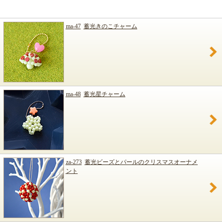
ma-47
蓄光きのこチャーム
ma-48
蓄光星チャーム
za-273
蓄光ビーズとパールのクリスマスオーナメ
ント