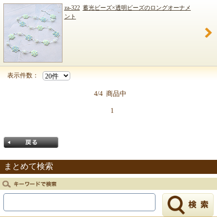
za-322
蓄光ビーズ×透明ビーズのロングオーナメ
ント
表示件数：
4/4
商品中
1
まとめて検索
戻る