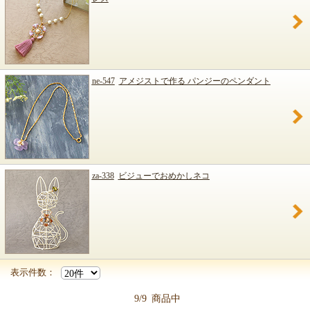
ne-547
アメジストで作る パンジーのペンダント
za-338
ビジューでおめかしネコ
表示件数：
9/9
商品中