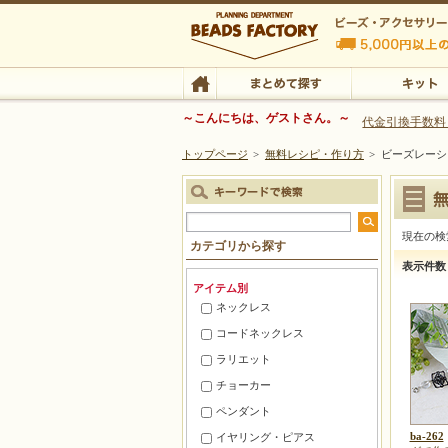
ビーズファクトリー ビーズ・パーツ・金具など
～こんにちは、ゲストさん。～
代金引換手数料
トップページ
>
無料レシピ・作り方
>
ビーズレーシ
ビーズ・アクセサリーの専門店 ビーズファクトリー
ビーズ・アクセサリー
TOP
まとめて探す
キット
現在の検
カテゴリから探す
ビーズレ
表示件数
アイテム別
ネックレス
コードネックレス
ラリエット
チョーカー
ペンダント
ba-262
イヤリング・ピアス