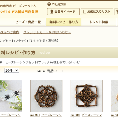
・アクセサリーの専門店
 改定のご案内
クレジットカードをお使いの方へ
ングセット(ブラック)【レシピを探す遷移先】
ご利用方法
 5,000円以上のご注文で送料は当店が負担いたします
の専門店 ビーズファクトリー 5,000円以上のご注文で送料は当店が負担いたします
会員マイページ
お気に入りリスト
大
ビーズ・商品一覧
無料レシピ・作り方
トレンド特集
索：ビーズレーシングセット(ブラック)が使われているレシピ
ーシングセット(ブラック)
：
14/14
商品中
1
ビーズレーシン
mo-001
ビーズレーシン
mo-002
ビーズレーシン
za-38