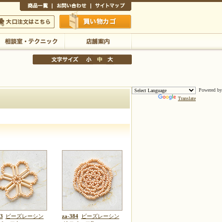
商品一覧
お問い合わせ
サイトマップ
買い物かご
口注文はこちら
Powered by
Translate
相談室・テクニック
店舗案内
文字サイズの変更
小
中
大
3
ビーズレーシン
za-384
ビーズレーシン