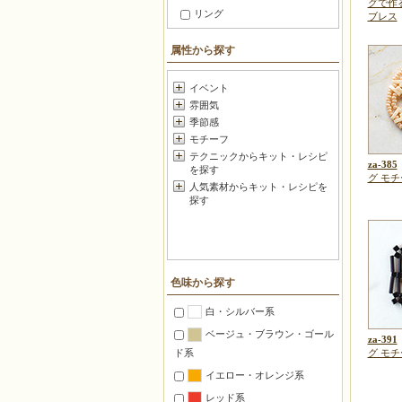
グで作
リング
ブレス
ブレスレット
属性から探す
ブローチ
足元アクセサリー
イベント
雰囲気
ヘアアクセサリー
季節感
セットアクセサリー
モチーフ
つるすインテリア
テクニックからキット・レシピ
za-385
を探す
ファッション小物
グ モチー
人気素材からキット・レシピを
メガネ・マスク 小物
探す
暮らしの小道具
スマートフォン・携帯
ボールチェーン飾り
色味から探す
キーホルダー・フック
白・シルバー系
チャーム
ベージュ・ブラウン・ゴール
za-391
和小物・根付け
ド系
グ モ
バッグ＆グッズ
イエロー・オレンジ系
ポーチ・がま口
レッド系