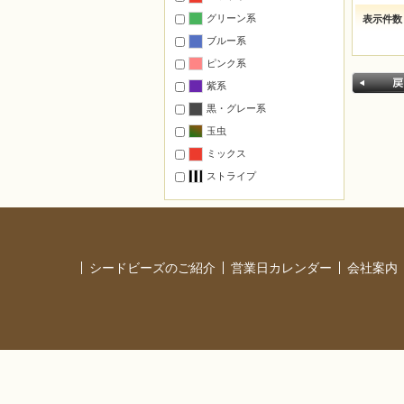
ステーショナリー
グリーン系
表示件数
マグネット
ブルー系
壁のインテリア
ピンク系
置くインテリア
紫系
モチーフのみ・基本のモチーフ
黒・グレー系
ペーパークラフト
玉虫
ミックス
オススメ
ストライプ
干支
戻る
マスコット
フラワー
スポーツ
シードビーズのご紹介
営業日カレンダー
会社案内
縁起物・お守り
タペストリー
オリジナルキット カラー提案
本に掲載された作品の材料一式
レシピ付材料セット