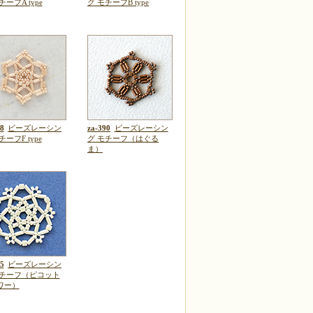
チーフA type
グ モチーフB type
8
ビーズレーシン
za-390
ビーズレーシン
チーフF type
グ モチーフ（はぐる
ま）
5
ビーズレーシン
モチーフ（ピコット
ワー）