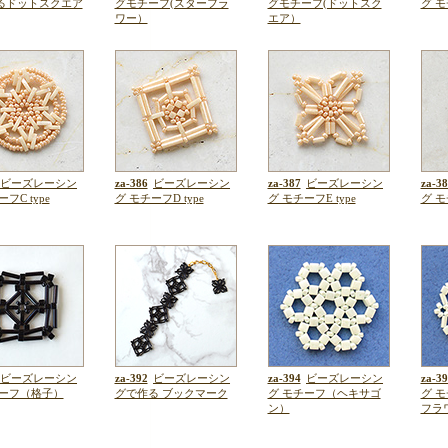
るドットスクエア
グモチーフ(スターフラ
グモチーフ(ドットスク
グ モ
ワー）
エア）
ビーズレーシン
za-386
ビーズレーシン
za-387
ビーズレーシン
za-38
フC type
グ モチーフD type
グ モチーフE type
グ モ
ビーズレーシン
za-392
ビーズレーシン
za-394
ビーズレーシン
za-39
チーフ（格子）
グで作る ブックマーク
グ モチーフ（ヘキサゴ
グ 
ン）
フラ