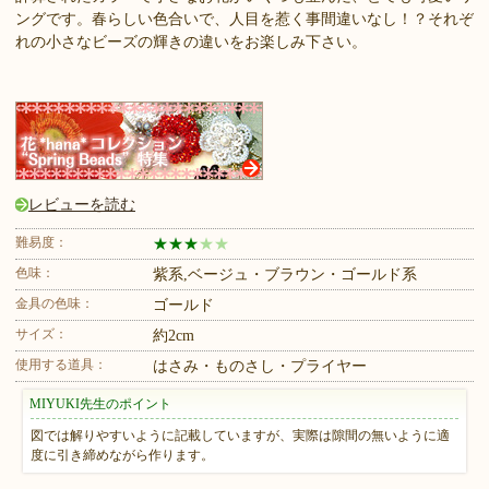
ングです。春らしい色合いで、人目を惹く事間違いなし！？それぞ
れの小さなビーズの輝きの違いをお楽しみ下さい。
レビューを読む
難易度：
★
★
★
★
★
色味：
紫系,ベージュ・ブラウン・ゴールド系
金具の色味：
ゴールド
サイズ：
約2cm
使用する道具：
はさみ・ものさし・プライヤー
MIYUKI先生のポイント
図では解りやすいように記載していますが、実際は隙間の無いように適
度に引き締めながら作ります。