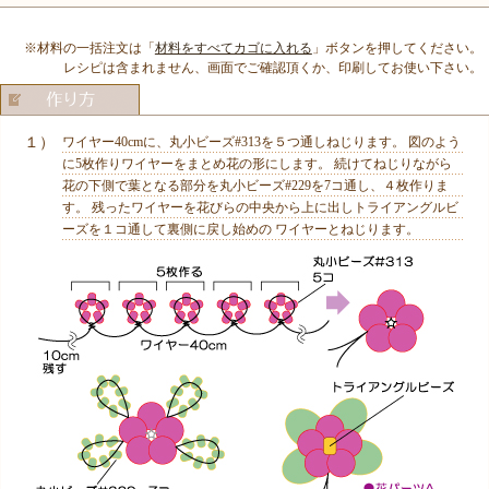
※材料の一括注文は「
材料をすべてカゴに入れる
」ボタンを押してください。
レシピは含まれません、画面でご確認頂くか、印刷してお使い下さい。
１）
ワイヤー40cmに、丸小ビーズ#313を５つ通しねじります。 図のよう
に5枚作りワイヤーをまとめ花の形にします。 続けてねじりながら
花の下側で葉となる部分を丸小ビーズ#229を7コ通し、４枚作りま
す。 残ったワイヤーを花びらの中央から上に出しトライアングルビ
ーズを１コ通して裏側に戻し始めの ワイヤーとねじります。