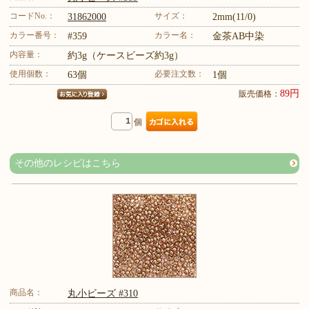
コードNo.：
サイズ：
31862000
2mm(11/0)
カラー番号：
カラー名：
#359
金茶AB中染
内容量：
約3g（ケースビーズ約3g）
使用個数：
必要注文数：
63個
1個
89円
販売価格：
個
その他のレシピはこちら
商品名：
丸小ビーズ #310