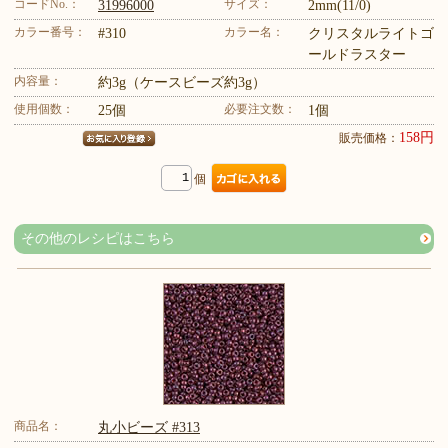
コードNo.：
サイズ：
31996000
2mm(11/0)
カラー番号：
カラー名：
#310
クリスタルライトゴ
ールドラスター
内容量：
約3g（ケースビーズ約3g）
使用個数：
必要注文数：
25個
1個
158円
販売価格：
個
その他のレシピはこちら
商品名：
丸小ビーズ #313