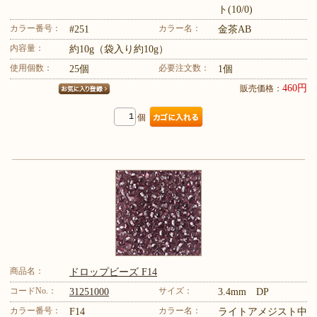
ト(10/0)
カラー番号：
カラー名：
#251
金茶AB
内容量：
約10g（袋入り約10g）
使用個数：
必要注文数：
25個
1個
460円
販売価格：
個
商品名：
ドロップビーズ F14
コードNo.：
サイズ：
31251000
3.4mm DP
カラー番号：
カラー名：
F14
ライトアメジスト中