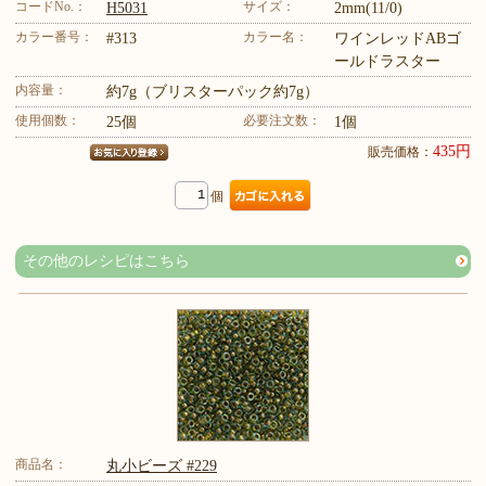
コードNo.：
サイズ：
H5031
2mm(11/0)
カラー番号：
カラー名：
#313
ワインレッドABゴ
ールドラスター
内容量：
約7g（ブリスターパック約7g）
使用個数：
必要注文数：
25個
1個
435円
販売価格：
個
その他のレシピはこちら
商品名：
丸小ビーズ #229