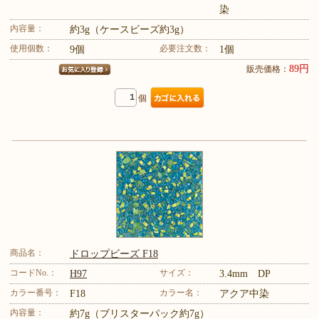
染
内容量：
約3g（ケースビーズ約3g）
使用個数：
必要注文数：
9個
1個
89円
販売価格：
個
商品名：
ドロップビーズ F18
コードNo.：
サイズ：
H97
3.4mm DP
カラー番号：
カラー名：
F18
アクア中染
内容量：
約7g（ブリスターパック約7g）