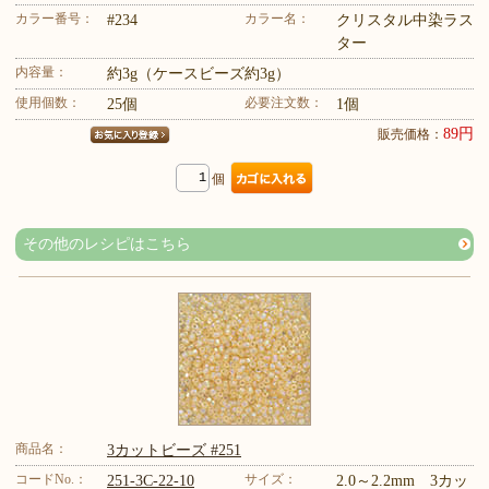
カラー番号：
カラー名：
#234
クリスタル中染ラス
ター
内容量：
約3g（ケースビーズ約3g）
使用個数：
必要注文数：
25個
1個
89円
販売価格：
個
その他のレシピはこちら
商品名：
3カットビーズ #251
コードNo.：
サイズ：
251-3C-22-10
2.0～2.2mm 3カッ