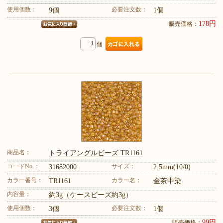
使用個数：
必要注文数：
9個
1個
178円
販売価格：
個
商品名：
トライアングルビーズ TR1161
コードNo.：
サイズ：
31682000
2.5mm(10/0)
カラー番号：
カラー名：
TR1161
金茶中染
内容量：
約3g（ケースビーズ約3g）
使用個数：
必要注文数：
3個
1個
99円
販売価格：