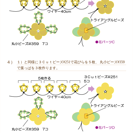
４）
１）と同様に３Ｃｕｔビーズ#251で花びらを５枚、 丸小ビーズ#359
で葉っぱを３枚作ります。