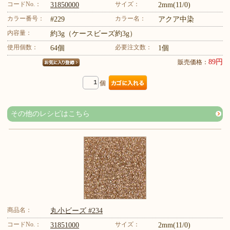
コードNo.：
サイズ：
31850000
2mm(11/0)
カラー番号：
カラー名：
#229
アクア中染
内容量：
約3g（ケースビーズ約3g）
使用個数：
必要注文数：
64個
1個
89円
販売価格：
個
その他のレシピはこちら
商品名：
丸小ビーズ #234
コードNo.：
サイズ：
31851000
2mm(11/0)