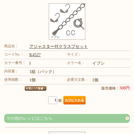
商品名：
アジャスター付クラスプセット
コードNo.：
サイズ：
K4527
カラー番号：
カラー名：
I
イブシ
内容量：
1組（パック）
使用個数：
必要注文数：
1個
1個
308円
販売価格：
個
その他のレシピはこちら