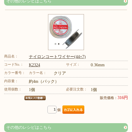
その他のレシピはこちら
商品名：
ナイロンコートワイヤー(44×7)
コードNo.：
サイズ：
K2324
0.36mm
カラー番号：
カラー名：
クリア
内容量：
約4m（パック）
使用個数：
必要注文数：
1個
1個
316円
販売価格：
個
その他のレシピはこちら