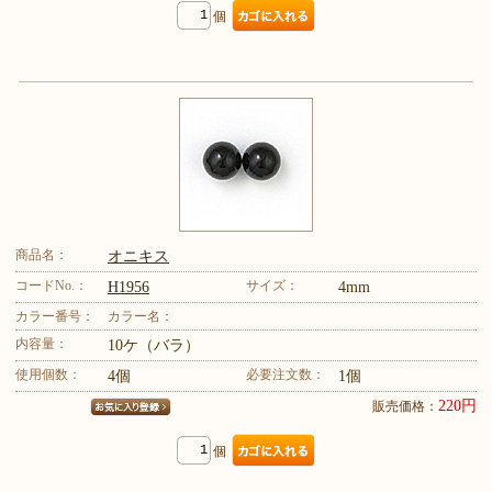
個
商品名：
オニキス
コードNo.：
サイズ：
H1956
4mm
カラー番号：
カラー名：
内容量：
10ケ（バラ）
使用個数：
必要注文数：
4個
1個
220円
販売価格：
個