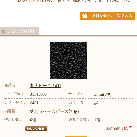
レシピは含まれません、画面でご確認頂くか、印刷してお使い下さい。
商品名：
丸大ビーズ #401
コードNo.：
サイズ：
31145000
3mm(8/0)
カラー番号：
カラー名：
#401
黒
内容量：
約3g（ケースビーズ約3g）
使用個数：
必要注文数：
6個
1個
89円
販売価格：