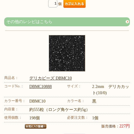
個
その他のレシピはこちら
商品名：
デリカビーズ DBMC10
コードNo.：
サイズ：
DBMC10888
2.2mm デリカカッ
ト(10/0)
カラー番号：
カラー名：
DBMC10
黒
内容量：
約555粒（ロング角ケース約5g）
使用個数：
必要注文数：
198個
1個
227円
販売価格：