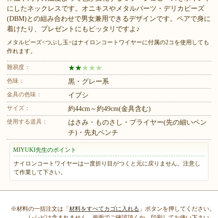
にしたネックレスです。オニキスやメタルパーツ・デリカビーズ
(DBM)との組み合わせで男女兼用できるデザインです。ペアで身に
着けたり、プレゼントにもピッタリですよ♪
メタルビーズ<つぶし玉>はナイロンコートワイヤーに付属の2コを使用しても
作れます。
難易度：
★
★
★
★
★
色味：
黒・グレー系
金具の色味：
イブシ
サイズ：
約44cm～約49cm(金具含む)
使用する道具：
はさみ・ものさし・プライヤー(先の細いペン
チ)・先丸ペンチ
MIYUKI先生のポイント
ナイロンコートワイヤーは一度折り目がつくと元に戻りません。注意し
て作業して下さい。
※材料の一括注文は「
材料をすべてカゴに入れる
」ボタンを押してください。
レシピは含まれません、画面でご確認頂くか、印刷してお使い下さい。