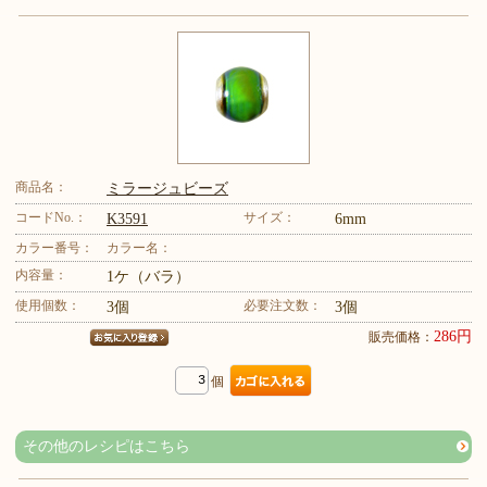
商品名：
ミラージュビーズ
コードNo.：
サイズ：
K3591
6mm
カラー番号：
カラー名：
内容量：
1ケ（バラ）
使用個数：
必要注文数：
3個
3個
286円
販売価格：
個
その他のレシピはこちら