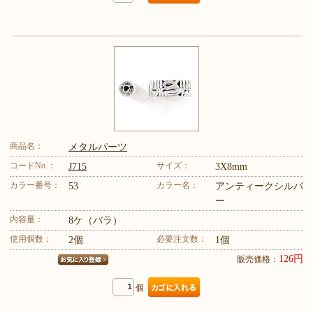
商品名：
メタルパーツ
コードNo.：
サイズ：
J715
3X8mm
カラー番号：
カラー名：
53
アンティークシルバ
ー
内容量：
8ケ（バラ）
使用個数：
必要注文数：
2個
1個
126円
販売価格：
個