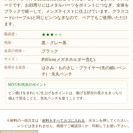
ードです。お顔周りにはメタルパーツをポイントにつなぎ、全体を
ブラックで統一して、メンズテイストに仕上げています。グラスコ
ード(パープル)と同じピンつなぎなので、ペアでもご使用いただけ
ます。
難易度：
★
★
★
★
★
色味：
黒・グレー系
金具の色味：
ブラック
サイズ：
約83cm(メガネホルダー含む)
使用する道具：
はさみ・ものさし・プライヤー(先の細いペン
チ)・先丸ペンチ
MIYUKI先生のポイント
ピン曲げをきれいに仕上げるポイントは、曲げる部分の長さをきっちり
揃えて切ることと、先丸ペンチを使うことです。
※材料の一括注文は「
材料をすべてカゴに入れる
」ボタンを押してください。
レシピは含まれません、画面でご確認頂くか、印刷してお使い下さい。