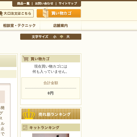
商品一覧
お問い合わせ
サイトマップ
買い物かご
口注文はこちら
相談室・テクニック
店舗案内
現在買い物カゴには
何も入っていません。
文字サイズの変更
小
中
大
合計金額
0円
い簡
グ
ス
フル
を止
スで