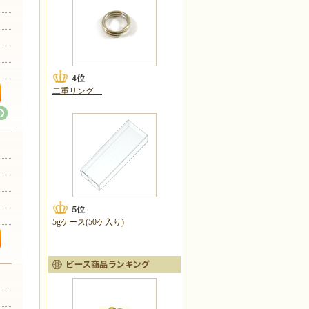
二重リング
5gケース(50ケ入り)