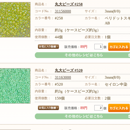
商品名：
丸大ビーズ #258
コードNo.：
31156000
サイズ：
3mm(8/0)
カラー番号：
#258
カラー名：
ペリドットス
AB
内容量：
約3g（ケースビーズ約3g）
使用個数：
44個
必要注文数：
1個
89円
販売価格：
個
商品名：
丸大ビーズ #520
コードNo.：
31163000
サイズ：
3mm(8/0)
カラー番号：
#520
カラー名：
セイロン中染
内容量：
約3g（ケースビーズ約3g）
その他のレシピはこちら
使用個数：
159個
必要注文数：
2個
89円
販売価格：
個