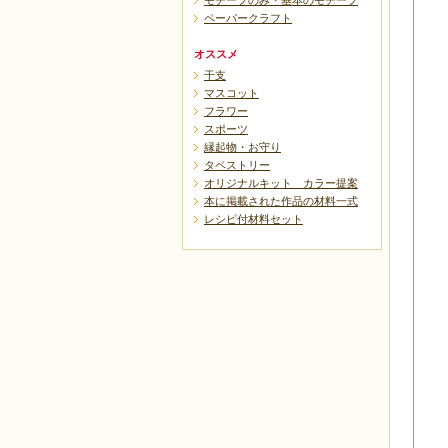
モチーフのみ・基本のモチーフ
ペーパークラフト
オススメ
干支
マスコット
フラワー
スポーツ
縁起物・お守り
タペストリー
オリジナルキット カラー提案
本に掲載された作品の材料一式
レシピ付材料セット