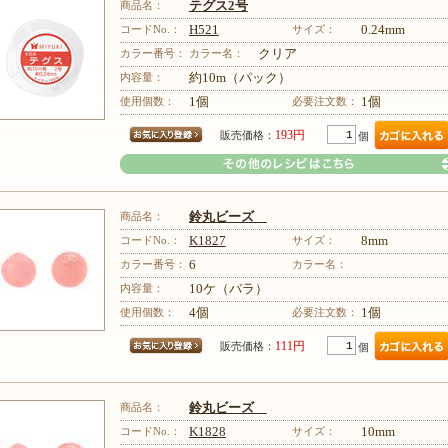
商品名：
テグス2号
コードNo.：
H521
サイズ：
0.24mm
カラー番号：
カラー名：
クリア
内容量：
約10m（パック）
その他のレシピはこちら
使用個数：
1個
必要注文数：
1個
193円
販売価格：
個
商品名：
鈴丸ビーズ
コードNo.：
K1827
サイズ：
8mm
カラー番号：
6
カラー名：
内容量：
10ケ（バラ）
その他のレシピはこちら
使用個数：
4個
必要注文数：
1個
111円
販売価格：
個
商品名：
鈴丸ビーズ
コードNo.：
K1828
サイズ：
10mm