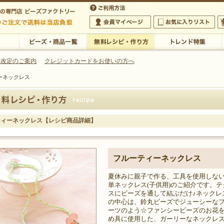
・アクセサリーの専門店
 改定のご案内
クレジットカードをお使いの方へ
ーネックレス
ご利用方法
 5,000円以上のご注文で送料は当店が負担いたします
の専門店 ビーズファクトリー 5,000円以上のご注文で送料は当店が負担いたします
会員マイページ
お気に入りリスト
大
ビーズ・商品一覧
無料レシピ・作り方
トレンド特集
ティーネックレス【レシピ商品詳細】
フルーティーネックレス
夏休みに親子で作る、工具を使用しな
単ネックレス(子供用)のご紹介です。テ
スにビーズを通して結ぶだけ♪ネックレ
の中心は、鈴丸ビーズでジューシーな
ーツのよう☆ファンシービーズのお花
め具に使用した、ガーリーなネックレ