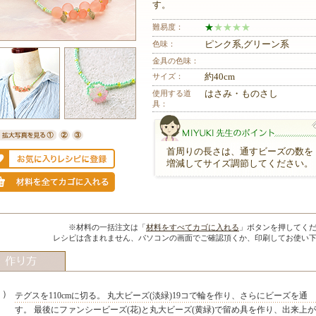
す。
難易度：
★
★
★
★
★
色味：
ピンク系,グリーン系
金具の色味：
サイズ：
約40cm
使用する道
はさみ・ものさし
具：
首周りの長さは、通すビーズの数を
増減してサイズ調節してください。
MIYUKI先生のポイント
※材料の一括注文は「
材料をすべてカゴに入れる
」ボタンを押してく
レシピは含まれません、パソコンの画面でご確認頂くか、印刷してお使い
１）
テグスを110cmに切る。 丸大ビーズ(淡緑)19コで輪を作り、さらにビーズを通
す。 最後にファンシービーズ(花)と丸大ビーズ(黄緑)で留め具を作り、出来上