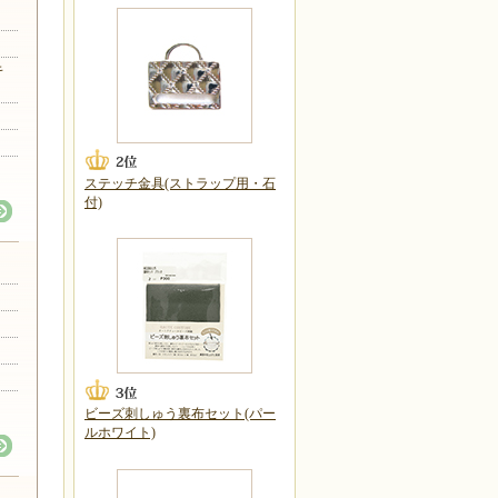
キ
ステッチ金具(ストラップ用・石
付)
ビーズ刺しゅう裏布セット(パー
ルホワイト)