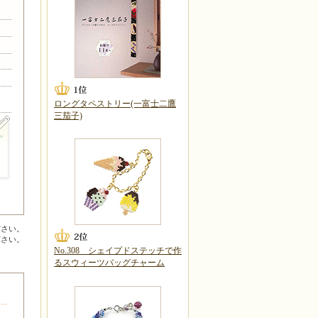
ロングタペストリー(一富士二鷹
三茄子)
ださい。
下さい。
No.308 シェイプドステッチで作
るスウィーツバッグチャーム
が