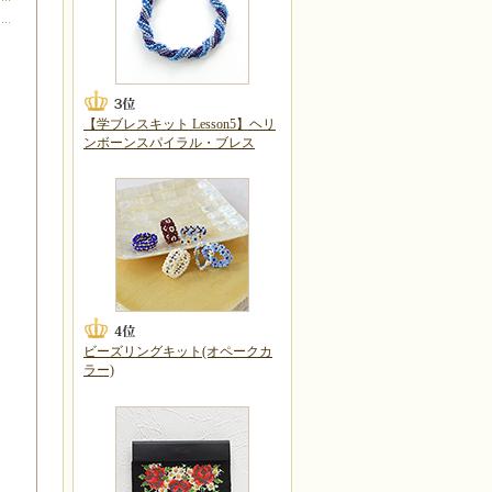
【学ブレスキット Lesson5】ヘリ
ンボーンスパイラル・ブレス
ビーズリングキット(オペークカ
ラー)