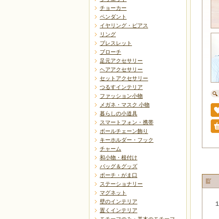
チョーカー
ペンダント
イヤリング・ピアス
リング
ブレスレット
ブローチ
足元アクセサリー
ヘアアクセサリー
セットアクセサリー
つるすインテリア
ファッション小物
メガネ・マスク 小物
暮らしの小道具
スマートフォン・携帯
ボールチェーン飾り
キーホルダー・フック
チャーム
和小物・根付け
バッグ＆グッズ
ポーチ・がま口
ステーショナリー
マグネット
壁のインテリア
置くインテリア