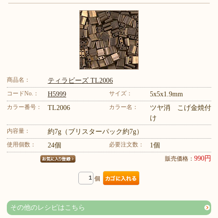
商品名：
ティラビーズ TL2006
コードNo.：
サイズ：
H5999
5x5x1.9mm
カラー番号：
カラー名：
TL2006
ツヤ消 こげ金焼付
け
内容量：
約7g（ブリスターパック約7g）
使用個数：
必要注文数：
24個
1個
990円
販売価格：
個
その他のレシピはこちら