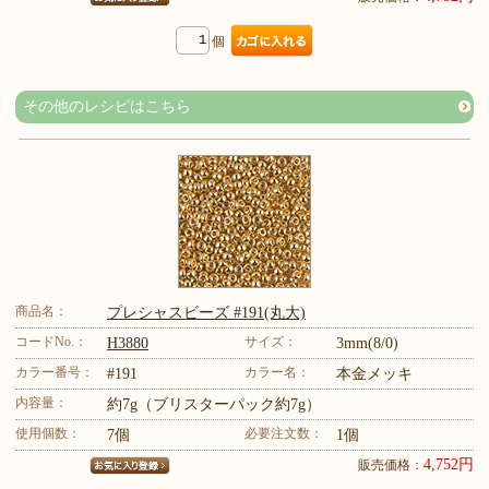
個
その他のレシピはこちら
商品名：
プレシャスビーズ #191(丸大)
コードNo.：
サイズ：
H3880
3mm(8/0)
カラー番号：
カラー名：
#191
本金メッキ
内容量：
約7g（ブリスターパック約7g）
使用個数：
必要注文数：
7個
1個
4,752円
販売価格：