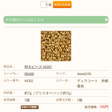
個
その他のレシピはこちら
商品名：
特大ビーズ #4202
コードNo.：
サイズ：
H6446
4mm(6/0)
カラー番号：
カラー名：
#4202
デュラコート 外銀
着色
内容量：
約7g（ブリスターパック約7g）
使用個数：
必要注文数：
5個
1個
356円
販売価格：