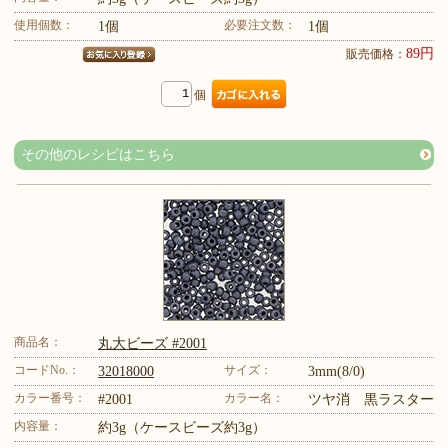
使用個数：
必要注文数：
1個
1個
89円
販売価格：
個
その他のレシピはこちら
商品名：
丸大ビーズ #2001
コードNo.：
サイズ：
32018000
3mm(8/0)
カラー番号：
カラー名：
#2001
ツヤ消 黒ラスター
内容量：
約3g（ケースビーズ約3g）