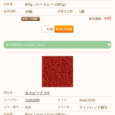
内容量：
約3g（ケースビーズ約3g）
使用個数：
必要注文数：
20個
1個
99円
販売価格：
個
その他のレシピはこちら
商品名：
丸小ビーズ #10
コードNo.：
サイズ：
31041000
2mm(11/0)
カラー番号：
カラー名：
#10
ライトレッド銀引
内容量：
約3g（ケースビーズ約3g）