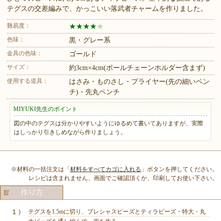
テグスの交差編みで、かっこいい落武者チャームを作りました。
難易度：
★
★
★
★
★
色味：
黒・グレー系
金具の色味：
ゴールド
サイズ：
約3cm×4cm(ボールチェーンホルダー含まず)
使用する道具：
はさみ・ものさし・プライヤー(先の細いペン
チ)・先丸ペンチ
MIYUKI先生のポイント
図の中のテグスは分かりやすいようにゆるめて書いてありますが、実際
はしっかり引きしめながら作りましょう。
※材料の一括注文は「
材料をすべてカゴに入れる
」ボタンを押してください。
レシピは含まれません、画面でご確認頂くか、印刷してお使い下さい。
１）
テグスを1.5mに切り、プレシャスビーズとティラビーズ・特大・丸