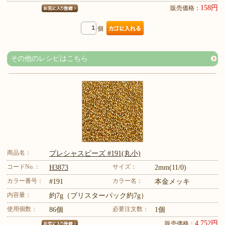
158円
販売価格：
個
その他のレシピはこちら
商品名：
プレシャスビーズ #191(丸小)
コードNo.：
サイズ：
H3873
2mm(11/0)
カラー番号：
カラー名：
#191
本金メッキ
内容量：
約7g（ブリスターパック約7g）
使用個数：
必要注文数：
86個
1個
4,752円
販売価格：