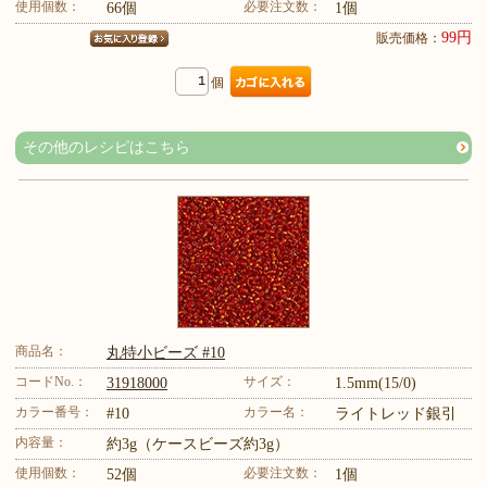
使用個数：
必要注文数：
66個
1個
99円
販売価格：
個
その他のレシピはこちら
商品名：
丸特小ビーズ #10
コードNo.：
サイズ：
31918000
1.5mm(15/0)
カラー番号：
カラー名：
#10
ライトレッド銀引
内容量：
約3g（ケースビーズ約3g）
使用個数：
必要注文数：
52個
1個