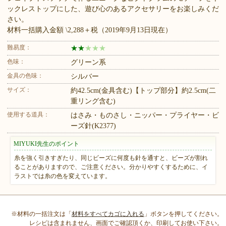
ックレストップにした、遊び心のあるアクセサリーをお楽しみくだ
さい。
材料一括購入金額 \2,288＋税（2019年9月13日現在）
難易度：
★
★
★
★
★
色味：
グリーン系
金具の色味：
シルバー
サイズ：
約42.5cm(金具含む)【トップ部分】約2.5cm(二
重リング含む)
使用する道具：
はさみ・ものさし・ニッパー・プライヤー・ビ
ーズ針(K2377)
MIYUKI先生のポイント
糸を強く引きすぎたり、同じビーズに何度も針を通すと、ビーズが割れ
ることがありますので、ご注意ください。分かりやすくするために、イ
ラストでは糸の色を変えています。
※材料の一括注文は「
材料をすべてカゴに入れる
」ボタンを押してください。
レシピは含まれません、画面でご確認頂くか、印刷してお使い下さい。