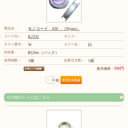
商品名：
モノコード #20 （Nymo）
コードNo.：
サイズ：
K2332
カラー番号：
カラー名：
W
白
内容量：
約20m（パック）
使用個数：
必要注文数：
1個
1個
396円
販売価格：
個
その他のレシピはこちら