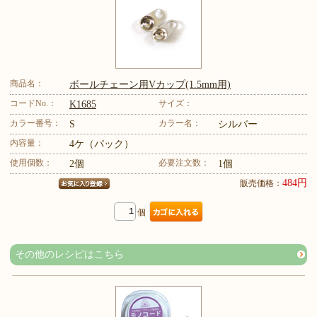
商品名：
ボールチェーン用Vカップ(1.5mm用)
コードNo.：
サイズ：
K1685
カラー番号：
カラー名：
S
シルバー
内容量：
4ケ（パック）
使用個数：
必要注文数：
2個
1個
484円
販売価格：
個
その他のレシピはこちら