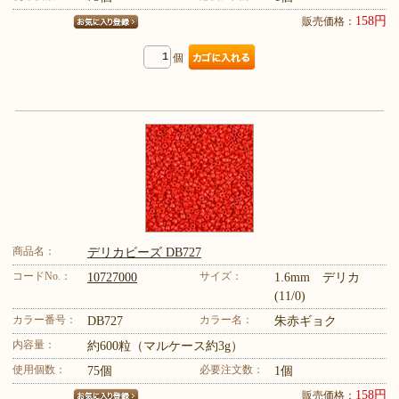
158円
販売価格：
個
商品名：
デリカビーズ DB727
コードNo.：
サイズ：
10727000
1.6mm デリカ
(11/0)
カラー番号：
カラー名：
DB727
朱赤ギョク
内容量：
約600粒（マルケース約3g）
使用個数：
必要注文数：
75個
1個
158円
販売価格：