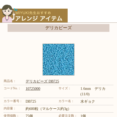
デリカビーズ
商品名：
デリカビーズ DB725
コードNo.：
サイズ：
10725000
1.6mm デリカ
(11/0)
カラー番号：
カラー名：
DB725
水ギョク
内容量：
約600粒（マルケース約3g）
使用個数：
必要注文数：
75個
1個