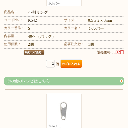
商品名：
小判リング
コードNo.：
サイズ：
K542
0.5 x 2 x 3mm
カラー番号：
カラー名：
S
シルバー
内容量：
40ケ（パック）
使用個数：
必要注文数：
2個
1個
132円
販売価格：
個
その他のレシピはこちら