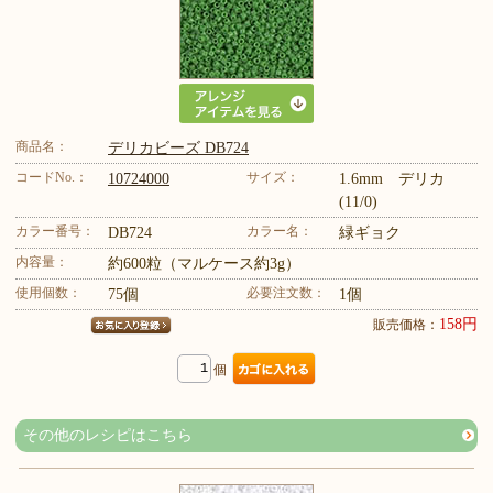
商品名：
デリカビーズ DB724
コードNo.：
サイズ：
10724000
1.6mm デリカ
(11/0)
カラー番号：
カラー名：
DB724
緑ギョク
内容量：
約600粒（マルケース約3g）
使用個数：
必要注文数：
75個
1個
158円
販売価格：
個
その他のレシピはこちら