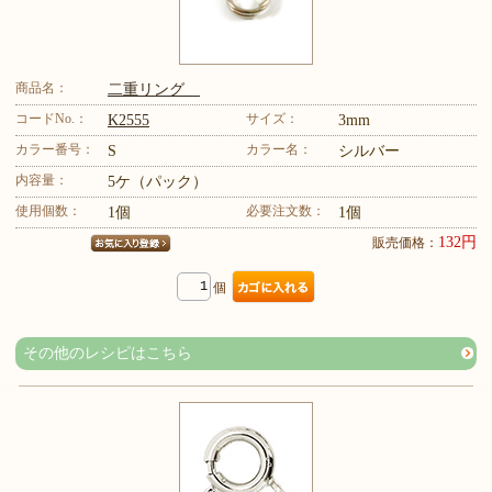
商品名：
二重リング
コードNo.：
サイズ：
K2555
3mm
カラー番号：
カラー名：
S
シルバー
内容量：
5ケ（パック）
使用個数：
必要注文数：
1個
1個
132円
販売価格：
個
その他のレシピはこちら