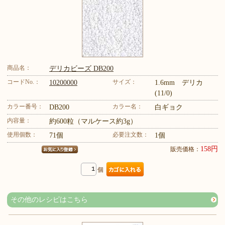
商品名：
デリカビーズ DB200
コードNo.：
サイズ：
10200000
1.6mm デリカ
(11/0)
カラー番号：
カラー名：
DB200
白ギョク
内容量：
約600粒（マルケース約3g）
使用個数：
必要注文数：
71個
1個
158円
販売価格：
個
その他のレシピはこちら