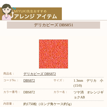
デリカビーズ DBS851
商品名：
デリカビーズ DBS872
コードNo.：
サイズ：
DBS872
1.3mm デリカ 小
(15/0)
カラー番号：
カラー名：
DBS872
ツヤ消 オレンジギ
ョクAB
内容量：
約1750粒（ロング角ケース約5g）