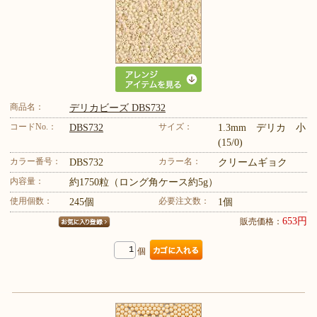
商品名：
デリカビーズ DBS732
コードNo.：
サイズ：
DBS732
1.3mm デリカ 小
(15/0)
カラー番号：
カラー名：
DBS732
クリームギョク
内容量：
約1750粒（ロング角ケース約5g）
使用個数：
必要注文数：
245個
1個
653円
販売価格：
個