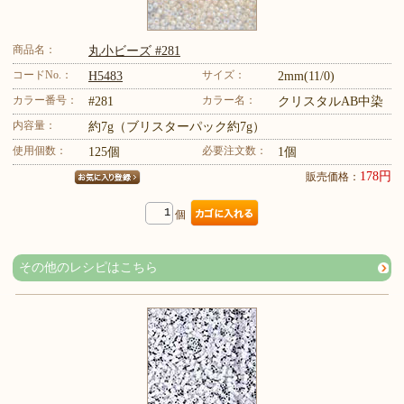
商品名：
丸小ビーズ #281
コードNo.：
サイズ：
H5483
2mm(11/0)
カラー番号：
カラー名：
#281
クリスタルAB中染
内容量：
約7g（ブリスターパック約7g）
使用個数：
必要注文数：
125個
1個
178円
販売価格：
個
その他のレシピはこちら