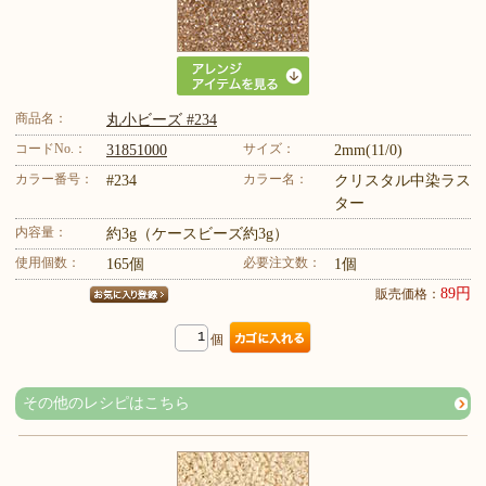
商品名：
丸小ビーズ #234
コードNo.：
サイズ：
31851000
2mm(11/0)
カラー番号：
カラー名：
#234
クリスタル中染ラス
ター
内容量：
約3g（ケースビーズ約3g）
使用個数：
必要注文数：
165個
1個
89円
販売価格：
個
その他のレシピはこちら