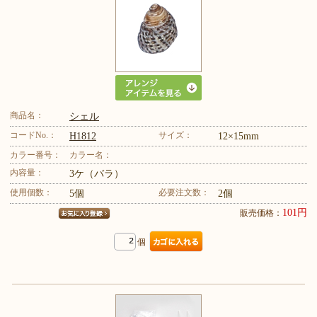
商品名：
シェル
コードNo.：
サイズ：
H1812
12×15mm
カラー番号：
カラー名：
内容量：
3ケ（バラ）
使用個数：
必要注文数：
5個
2個
101円
販売価格：
個