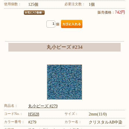
使用個数：
必要注文数：
125個
1個
742円
販売価格：
個
丸小ビーズ #234
商品名：
丸小ビーズ #279
コードNo.：
サイズ：
H5028
2mm(11/0)
カラー番号：
カラー名：
#279
クリスタルAB中染