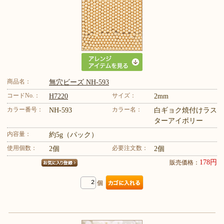
商品名：
無穴ビーズ NH-593
コードNo.：
サイズ：
H7220
2mm
カラー番号：
カラー名：
NH-593
白ギョク焼付けラス
ターアイボリー
内容量：
約5g（パック）
使用個数：
必要注文数：
2個
2個
178円
販売価格：
個