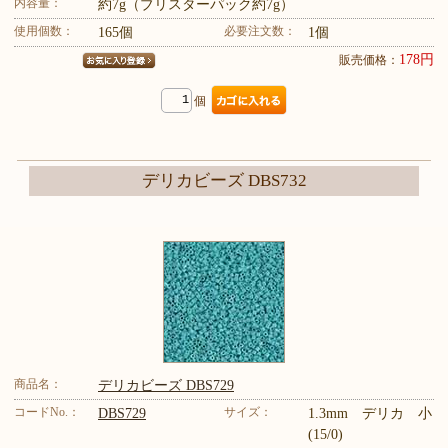
内容量：
約7g（ブリスターパック約7g）
使用個数：
必要注文数：
165個
1個
178円
販売価格：
個
デリカビーズ DBS732
商品名：
デリカビーズ DBS729
コードNo.：
サイズ：
DBS729
1.3mm デリカ 小
(15/0)