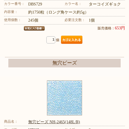
カラー番号：
カラー名：
DBS729
ターコイズギョク
内容量：
約1750粒（ロング角ケース約5g）
使用個数：
必要注文数：
245個
1個
653円
販売価格：
個
無穴ビーズ
商品名：
無穴ビーズ NH-2465(148L/R)