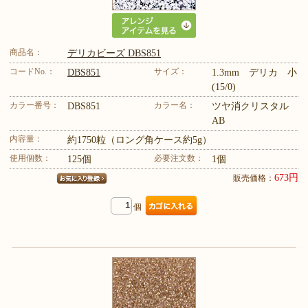
商品名：
デリカビーズ DBS851
コードNo.：
サイズ：
DBS851
1.3mm デリカ 小
(15/0)
カラー番号：
カラー名：
DBS851
ツヤ消クリスタル
AB
内容量：
約1750粒（ロング角ケース約5g）
使用個数：
必要注文数：
125個
1個
673円
販売価格：
個