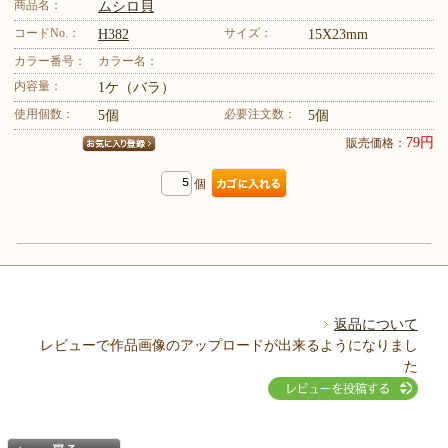
商品名：
ムシロ貝
コードNo.：
サイズ：
H382
15X23mm
カラー番号：
カラー名：
内容量：
1ケ（バラ）
使用個数：
必要注文数：
5個
5個
79円
販売価格：
個
返品について
レビューで作品画像のアップロードが出来るようになりまし
た