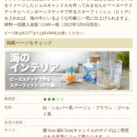
をイメージしたジェルキャンドルを作ってみませんか？ペヨーテス
テッチとヘリンボーンステッチで作るスターフィッシュ（ヒトデ）
を入れれば、海の中にいるような印象に一気に仕上げられますよ。
材料一括購入金額 \3,049＋税（2022年5月6日現在）
ビーズ針はK2377またはK4566をお使いください。
掲載ページをチェック
難易度：
★
★
★
★
★
色味：
白・シルバー系,ベージュ・ブラウン・ゴール
ド系
金具の色味：
サイズ：
横:6cm 縦6.5cm(キャンドルのサイズはご用意
される容器によって異なります。)