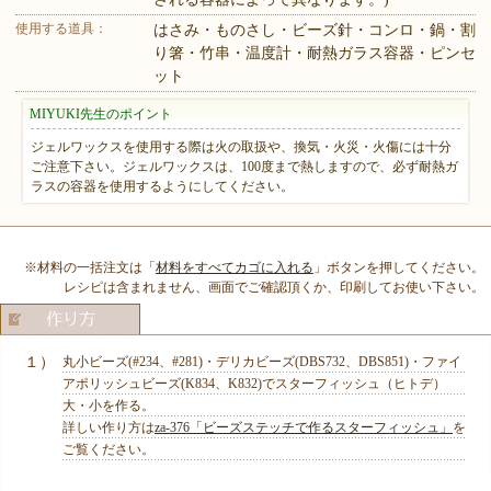
使用する道具：
はさみ・ものさし・ビーズ針・コンロ・鍋・割
り箸・竹串・温度計・耐熱ガラス容器・ピンセ
ット
MIYUKI先生のポイント
ジェルワックスを使用する際は火の取扱や、換気・火災・火傷には十分
ご注意下さい。ジェルワックスは、100度まで熱しますので、必ず耐熱ガ
ラスの容器を使用するようにしてください。
※材料の一括注文は「
材料をすべてカゴに入れる
」ボタンを押してください。
レシピは含まれません、画面でご確認頂くか、印刷してお使い下さい。
１）
丸小ビーズ(#234、#281)・デリカビーズ(DBS732、DBS851)・ファイ
アポリッシュビーズ(K834、K832)でスターフィッシュ（ヒトデ）
大・小を作る。
詳しい作り方は
za-376「ビーズステッチで作るスターフィッシュ」
を
ご覧ください。