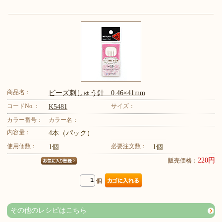
商品名：
ビーズ刺しゅう針 0.46×41mm
コードNo.：
サイズ：
K5481
カラー番号：
カラー名：
内容量：
4本（パック）
使用個数：
必要注文数：
1個
1個
220円
販売価格：
個
その他のレシピはこちら