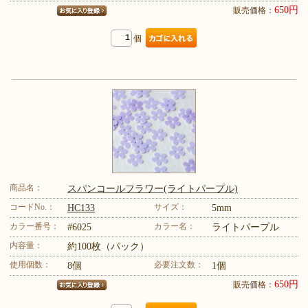
650円
販売価格：
個
商品名：
スパンコールフラワー(ライトパープル)
コードNo.：
サイズ：
HC133
5mm
カラー番号：
カラー名：
#6025
ライトパープル
内容量：
約100枚（パック）
使用個数：
必要注文数：
8個
1個
650円
販売価格：