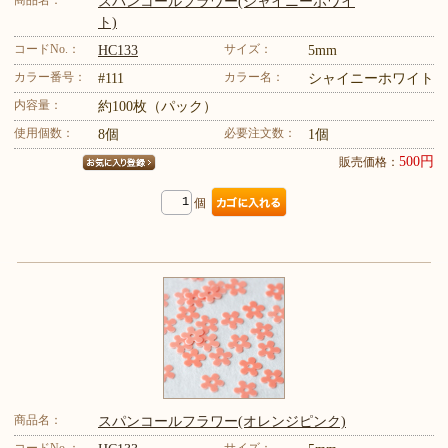
商品名：
スパンコールフラワー(シャイニーホワイ
ト)
コードNo.：
サイズ：
HC133
5mm
カラー番号：
カラー名：
#111
シャイニーホワイト
内容量：
約100枚（パック）
使用個数：
必要注文数：
8個
1個
500円
販売価格：
個
商品名：
スパンコールフラワー(オレンジピンク)