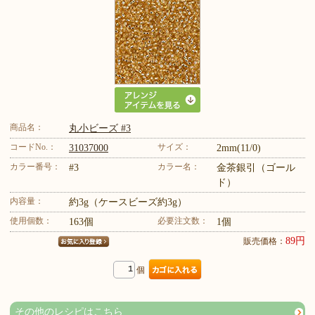
商品名：
丸小ビーズ #3
コードNo.：
サイズ：
31037000
2mm(11/0)
カラー番号：
カラー名：
#3
金茶銀引（ゴール
ド）
内容量：
約3g（ケースビーズ約3g）
使用個数：
必要注文数：
163個
1個
89円
販売価格：
個
その他のレシピはこちら