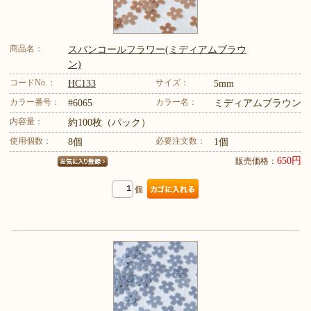
商品名：
スパンコールフラワー(ミディアムブラウ
ン)
コードNo.：
サイズ：
HC133
5mm
カラー番号：
カラー名：
#6065
ミディアムブラウン
内容量：
約100枚（パック）
使用個数：
必要注文数：
8個
1個
650円
販売価格：
個