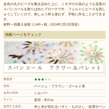
金色の丸小ビーズを敷き詰めた上に、ミモザの小花のような花形の
スパンコールを散りばめたブローチです。フェルトにビーズを刺し
ゅうしていくので、刺しゅう枠も使わず、手軽に作ることができま
す。
材料一括購入金額 \2,449＋税（2024年2月2日現在）
掲載ページをチェック
難易度：
★
★
★
★
★
色味：
ベージュ・ブラウン・ゴールド系
金具の色味：
シルバー
サイズ：
直径：約3cm
使用する道具：
布と糸が切れるハサミ・ものさし・鉛筆やペン