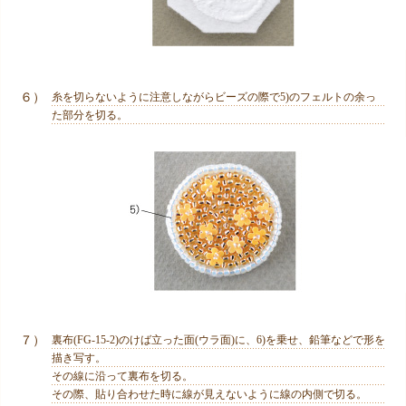
６）
糸を切らないように注意しながらビーズの際で5)のフェルトの余っ
た部分を切る。
７）
裏布(FG-15-2)のけば立った面(ウラ面)に、6)を乗せ、鉛筆などで形を
描き写す。
その線に沿って裏布を切る。
その際、貼り合わせた時に線が見えないように線の内側で切る。