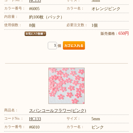
コードNo.：
サイズ：
HC133
5mm
カラー番号：
カラー名：
#6005
オレンジピンク
内容量：
約100枚（パック）
使用個数：
必要注文数：
8個
1個
650円
販売価格：
個
商品名：
スパンコールフラワー(ピンク)
コードNo.：
サイズ：
HC133
5mm
カラー番号：
カラー名：
#6010
ピンク