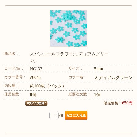
商品名：
スパンコールフラワー(ミディアムグリー
ン)
コードNo.：
サイズ：
HC133
5mm
カラー番号：
カラー名：
#6045
ミディアムグリーン
内容量：
約100枚（パック）
使用個数：
必要注文数：
8個
1個
650円
販売価格：
個