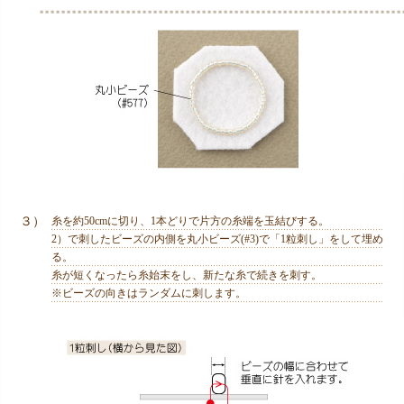
３）
糸を約50cmに切り、1本どりで片方の糸端を玉結びする。
2）で刺したビーズの内側を丸小ビーズ(#3)で「1粒刺し」をして埋め
る。
糸が短くなったら糸始末をし、新たな糸で続きを刺す。
※ビーズの向きはランダムに刺します。