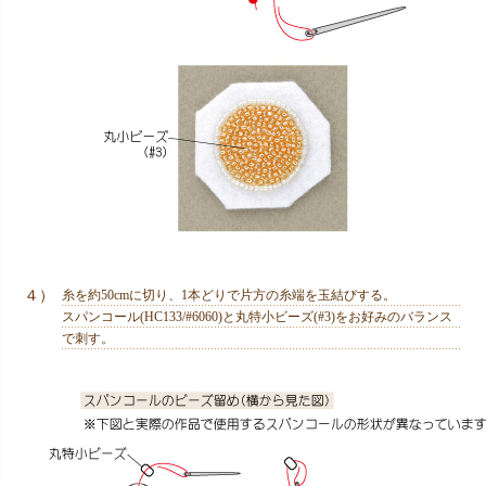
４）
糸を約50cmに切り、1本どりで片方の糸端を玉結びする。
スパンコール(HC133/#6060)と丸特小ビーズ(#3)をお好みのバランス
で刺す。