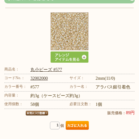
商品名：
丸小ビーズ #577
コードNo.：
サイズ：
32002000
2mm(11/0)
カラー番号：
カラー名：
#577
アラバス銀引着色
内容量：
約3g（ケースビーズ約3g）
使用個数：
必要注文数：
58個
1個
89円
販売価格：
個