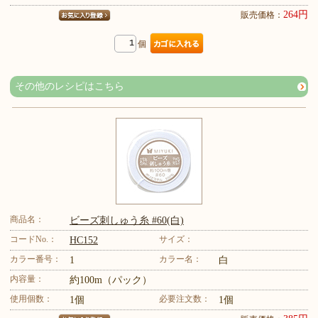
264円
販売価格：
個
その他のレシピはこちら
商品名：
ビーズ刺しゅう糸 #60(白)
コードNo.：
サイズ：
HC152
カラー番号：
カラー名：
1
白
内容量：
約100m（パック）
使用個数：
必要注文数：
1個
1個