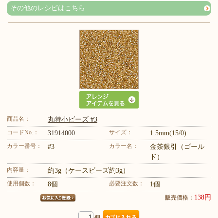
その他のレシピはこちら
商品名：
丸特小ビーズ #3
コードNo.：
サイズ：
31914000
1.5mm(15/0)
カラー番号：
カラー名：
#3
金茶銀引（ゴール
ド）
内容量：
約3g（ケースビーズ約3g）
使用個数：
必要注文数：
8個
1個
138円
販売価格：
個