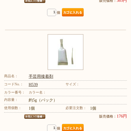
385円
販売価格：
個
商品名：
手芸用接着剤
コードNo.：
サイズ：
H539
カラー番号：
カラー名：
内容量：
約5g（パック）
使用個数：
必要注文数：
1個
1個
176円
販売価格：
個