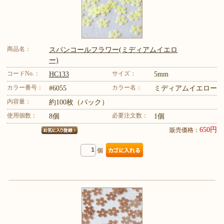
商品名：
スパンコールフラワー(ミディアムイエロ
ー)
コードNo.：
サイズ：
HC133
5mm
カラー番号：
カラー名：
#6055
ミディアムイエロー
内容量：
約100枚（パック）
使用個数：
必要注文数：
8個
1個
650円
販売価格：
個