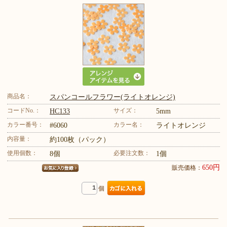
商品名：
スパンコールフラワー(ライトオレンジ)
コードNo.：
サイズ：
HC133
5mm
カラー番号：
カラー名：
#6060
ライトオレンジ
内容量：
約100枚（パック）
使用個数：
必要注文数：
8個
1個
650円
販売価格：
個