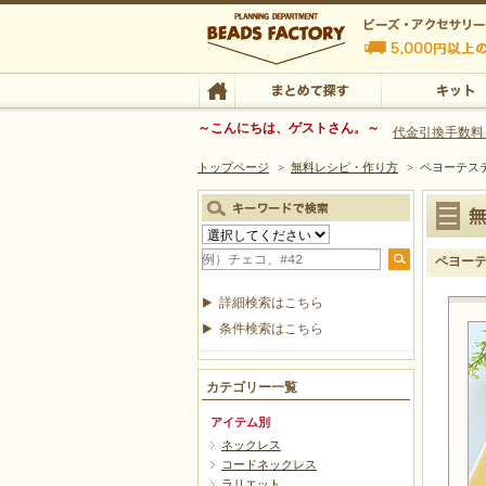
ビーズファクトリー ビーズ・パーツ・金具など
～こんにちは、ゲストさん。～
代金引換手数料
トップページ
>
無料レシピ・作り方
>
ペヨーテス
ビーズ・アクセサリーの専門店 ビーズファクトリー
ビーズ・アクセサリー
TOP
まとめて探す
キット
ペヨーテ
詳細検索はこちら
条件検索はこちら
カテゴリー一覧
アイテム別
ネックレス
コードネックレス
ラリエット