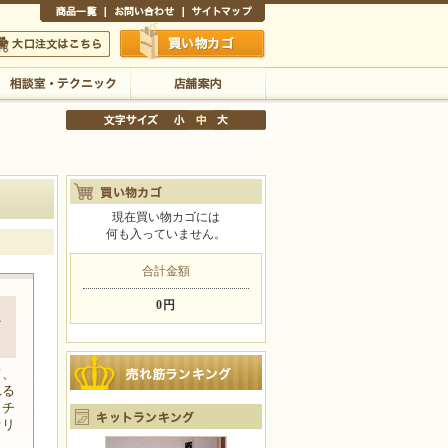
商品一覧
お問い合わせ
サイトマップ
買い物かご
口注文はこちら
相談室・テクニック
店舗案内
現在買い物カゴには
何も入っていません。
文字サイズの変更
小
中
大
合計金額
0円
ス
て、
れる
ッチ
オリ