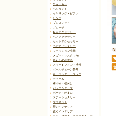
チョーカー
ペンダント
イヤリング・ピアス
リング
ブレスレット
ブローチ
足元アクセサリー
ヘアアクセサリー
セットアクセサリー
つるすインテリア
ファッション小物
メガネ・マスク 小物
暮らしの小道具
スマートフォン・携帯
ボールチェーン飾り
キーホルダー・フック
チャーム
和小物・根付け
バッグ＆グッズ
ポーチ・がま口
ステーショナリー
マグネット
壁のインテリア
置くインテリア