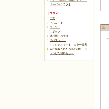
モチーフのみ・基本のモチーフ
ペーパークラフト
オススメ
干支
マスコット
フラワー
スポーツ
縁起物・お守り
タペストリー
オリジナルキット カラー提案
本に掲載された作品の材料一式
レシピ付材料セット