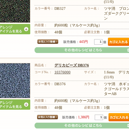
(11/0)
カラー番号：
DB327
カラー名：
ツヤ消 ブロ
ズダークグリ
ン
内容量：
約600粒（マルケース約3g）
使用個数：
48個
必要注文数：
1個
445円
販売価格：
個
商品名：
デリカビーズ DB376
コードNo.：
10376000
サイズ：
1.6mm デ
(11/0)
カラー番号：
DB376
カラー名：
ツヤ消 水ギ
クゴールドラ
その他のレシピはこちら
ターAB
内容量：
約600粒（マルケース約3g）
使用個数：
48個
必要注文数：
1個
1,386円
販売価格：
個