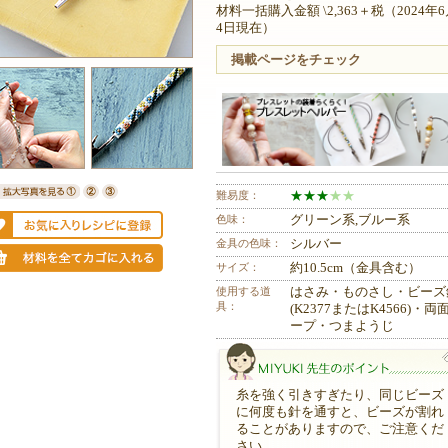
材料一括購入金額 \2,363＋税（2024年
4日現在）
掲載ページをチェック
難易度：
★
★
★
★
★
色味：
グリーン系,ブルー系
金具の色味：
シルバー
サイズ：
約10.5cm（金具含む）
使用する道
はさみ・ものさし・ビーズ
具：
(K2377またはK4566)・両
ープ・つまようじ
糸を強く引きすぎたり、同じビーズ
に何度も針を通すと、ビーズが割れ
ることがありますので、ご注意くだ
さい。