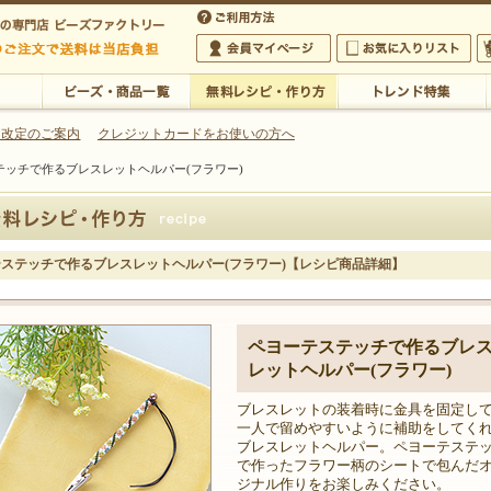
・アクセサリーの専門店
 改定のご案内
クレジットカードをお使いの方へ
テッチで作るブレスレットヘルパー(フラワー)
ご利用方法
 5,000円以上のご注文で送料は当店が負担いたします
の専門店 ビーズファクトリー 5,000円以上のご注文で送料は当店が負担いたします
会員マイページ
お気に入りリスト
大
ビーズ・商品一覧
無料レシピ・作り方
トレンド特集
ステッチで作るブレスレットヘルパー(フラワー)【レシピ商品詳細】
ペヨーテステッチで作るブレ
レットヘルパー(フラワー)
ブレスレットの装着時に金具を固定し
一人で留めやすいように補助をしてく
ブレスレットヘルパー。ペヨーテステ
で作ったフラワー柄のシートで包んだ
ジナル作りをお楽しみください。