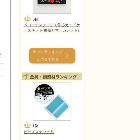
ペヨーテステッチで作るカードケ
ースキット(薔薇とマーガレット)
キットランキング
が
30位まで見る
ビーズステッチ糸