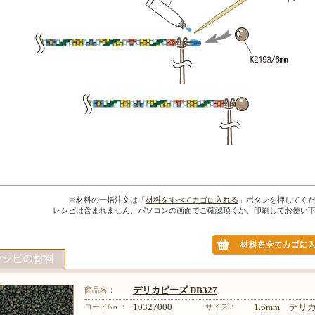
※材料の一括注文は「
材料をすべてカゴに入れる
」ボタンを押してく
レシピは含まれません、パソコンの画面でご確認頂くか、印刷してお使い
商品名：
デリカビーズ DB327
コードNo.：
10327000
サイズ：
1.6mm デ