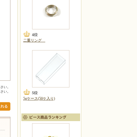
二重リング
ださい。
下さい。
5gケース(50ケ入り)
リカ