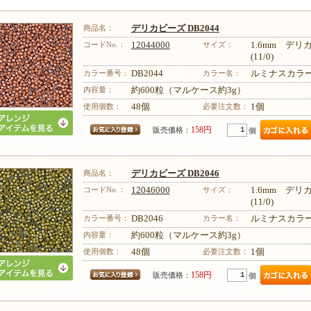
商品名：
デリカビーズ DB2044
コードNo.：
12044000
サイズ：
1.6mm デ
(11/0)
カラー番号：
DB2044
カラー名：
ルミナスカラ
その他のレシピはこちら
内容量：
約600粒（マルケース約3g）
使用個数：
48個
必要注文数：
1個
158円
販売価格：
個
商品名：
デリカビーズ DB2046
コードNo.：
12046000
サイズ：
1.6mm デ
(11/0)
カラー番号：
DB2046
カラー名：
ルミナスカラ
内容量：
約600粒（マルケース約3g）
使用個数：
48個
必要注文数：
1個
158円
販売価格：
個