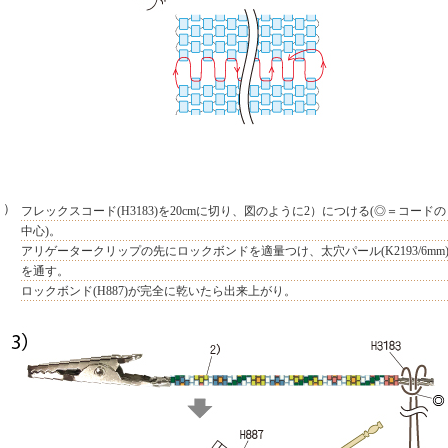
３）
フレックスコード(H3183)を20cmに切り、図のように2）につける(◎＝コードの
中心)。
アリゲータークリップの先にロックボンドを適量つけ、太穴パール(K2193/6mm
を通す。
ロックボンド(H887)が完全に乾いたら出来上がり。