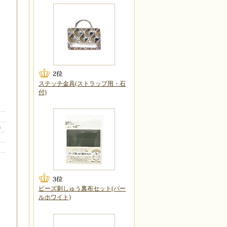
ステッチ金具(ストラップ用・石
付)
)
ビーズ刺しゅう裏布セット(パー
ルホワイト)