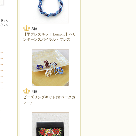
ださい。
下さい。
【学ブレスキット Lesson5】ヘリ
ンボーンスパイラル・ブレス
ビーズリングキット(オペークカ
ラー)