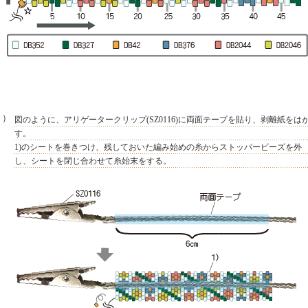
２）
図のように、アリゲータークリップ(SZ0116)に両面テープを貼り、剥離紙をは
す。
1)のシートを巻きつけ、残しておいた編み始めの糸からストッパービーズを外
し、シートを閉じ合わせて糸始末をする。