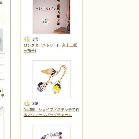
6月
ロングタペストリー(一富士二鷹
三茄子)
針
面テ
No.308 シェイプドステッチで作
るスウィーツバッグチャーム