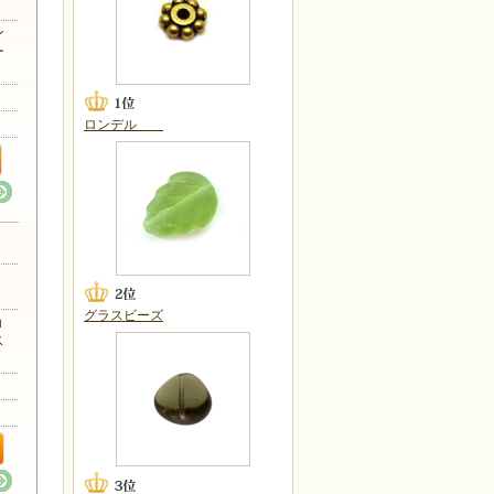
ン
ー
ロンデル
リカ
グラスビーズ
ョ
ス