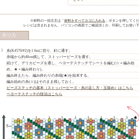
MIYUKI先生のポイント
※材料の一括注文は「
材料をすべてカゴに入れる
」ボタンを押してく
レシピは含まれません、パソコンの画面でご確認頂くか、印刷してお使い
１）
糸(K4570/#2)を1.6mに切り、針に通す。
糸端から約40cm残して、ストッパービーズを通す。
続けて、デリカビーズを通し、ペヨーテステッチでシートを編む(☆＝編み始
め、★＝編み終わり)。
編み終えたら、編み終わりの糸端(★)を始末する。
編み始めの糸(☆)はそのまま残しておく。
ビーズステッチの基本（ストッパービーズ・糸の足し方・玉留め）はこちら
ペヨーテステッチの技法はこちら