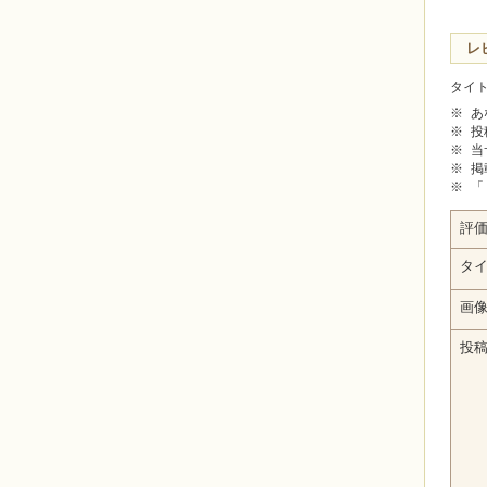
レ
タイ
※
あ
※
投
※
当
※
掲
※
「
評
タ
画
投