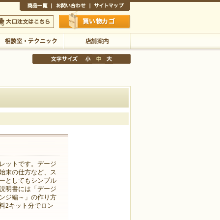
商品一覧
お問い合わせ
サイトマップ
買い物かご
口注文はこちら
相談室・テクニック
店舗案内
文字サイズの変更
小
中
大
レットです。デージ
始末の仕方など、ス
ーとしてもシンプル
説明書には「デージ
ンジ編～」の作り方
料2キット分でロン