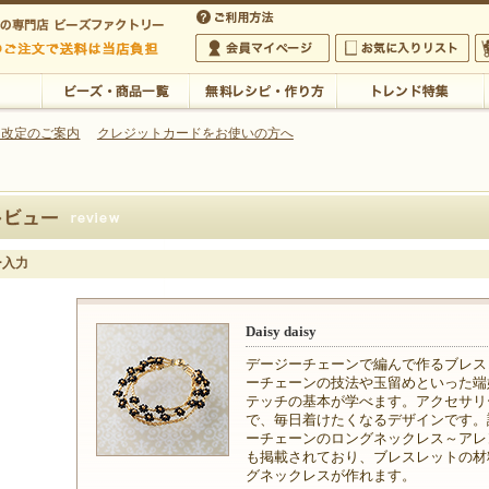
・アクセサリーの専門店
 改定のご案内
クレジットカードをお使いの方へ
ご利用方法
 5,000円以上のご注文で送料は当店が負担いたします
の専門店 ビーズファクトリー 5,000円以上のご注文で送料は当店が負担いたします
会員マイページ
お気に入りリスト
大
ビーズ・商品一覧
無料レシピ・作り方
トレンド特集
ー入力
Daisy daisy
デージーチェーンで編んで作るブレス
ーチェーンの技法や玉留めといった端
テッチの基本が学べます。アクセサリ
で、毎日着けたくなるデザインです。
ーチェーンのロングネックレス～アレ
も掲載されており、ブレスレットの材
グネックレスが作れます。