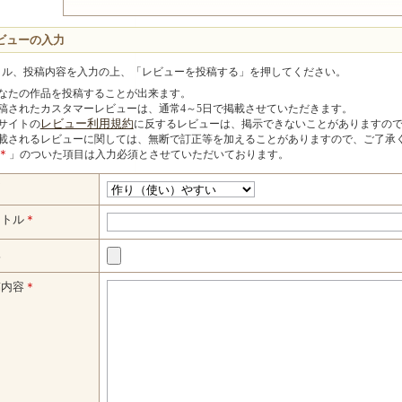
ビューの入力
トル、投稿内容を入力の上、「レビューを投稿する」を押してください。
なたの作品を投稿することが出来ます。
稿されたカスタマーレビューは、通常4～5日で掲載させていただきます。
サイトの
レビュー利用規約
に反するレビューは、掲示できないことがありますの
載されるレビューに関しては、無断で訂正等を加えることがありますので、ご了承
＊
」のついた項目は入力必須とさせていただいております。
価
イトル
＊
像
稿内容
＊