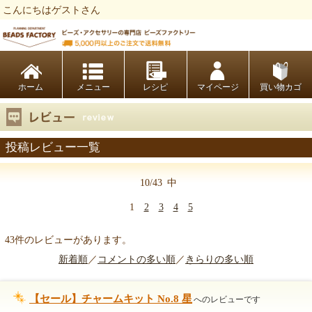
こんにちはゲストさん
ビーズファクトリー ビーズ・パーツ・金具など・アクセサリーの専門店
ホーム
レシピ
マイページ
買い物カゴ
投稿レビュー一覧
10/43
中
1
2
3
4
5
43件のレビューがあります。
新着順
／
コメントの多い順
／
きらりの多い順
【セール】チャームキット No.8 星
へのレビューです