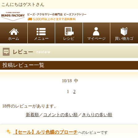
こんにちはゲストさん
ビーズファクトリー ビーズ・パーツ・金具など・アクセサリーの専門店
ホーム
レシピ
マイページ
買い物カゴ
投稿レビュー一覧
10/18
中
1
2
18件のレビューがあります。
新着順
／
コメントの多い順
／
きらりの多い順
【セール】ルリ色蝶のブローチ
へのレビューです