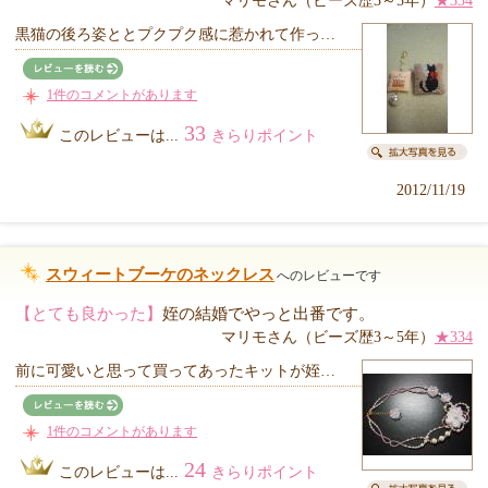
マリモさん（ビーズ歴3～5年）
★334
黒猫の後ろ姿ととプクプク感に惹かれて作っ…
1件のコメントがあります
33
このレビューは...
きらりポイント
2012/11/19
スウィートブーケのネックレス
へのレビューです
【とても良かった】
姪の結婚でやっと出番です。
マリモさん（ビーズ歴3～5年）
★334
前に可愛いと思って買ってあったキットが姪…
1件のコメントがあります
24
このレビューは...
きらりポイント