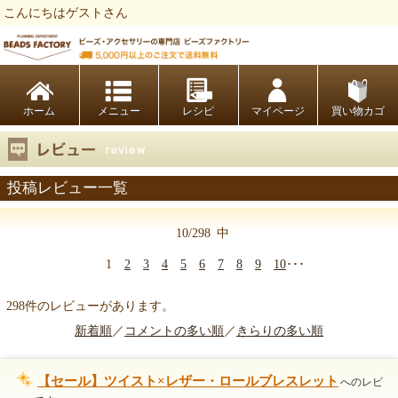
こんにちはゲストさん
ビーズファクトリー ビーズ・パーツ・金具など・アクセサリーの専門店
ホーム
レシピ
マイページ
買い物カゴ
投稿レビュー一覧
10/298
中
1
2
3
4
5
6
7
8
9
10
･･･
298件のレビューがあります。
新着順
／
コメントの多い順
／
きらりの多い順
【セール】ツイスト×レザー・ロールブレスレット
へのレビ