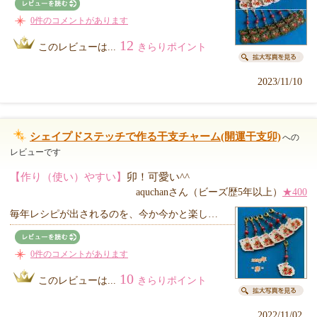
0件のコメントがあります
12
このレビューは...
きらりポイント
2023/11/10
シェイプドステッチで作る干支チャーム(開運干支卯)
への
レビューです
【作り（使い）やすい】
卯！可愛い^^
aquchanさん（ビーズ歴5年以上）
★400
毎年レシピが出されるのを、今か今かと楽し…
0件のコメントがあります
10
このレビューは...
きらりポイント
2022/11/02