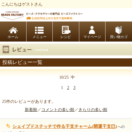
こんにちはゲストさん
ビーズファクトリー ビーズ・パーツ・金具など・アクセサリーの専門店
ホーム
レシピ
マイページ
買い物カゴ
投稿レビュー一覧
10/25
中
1
2
3
25件のレビューがあります。
新着順
／
コメントの多い順
／
きらりの多い順
シェイプドステッチで作る干支チャーム(開運干支巳)
への