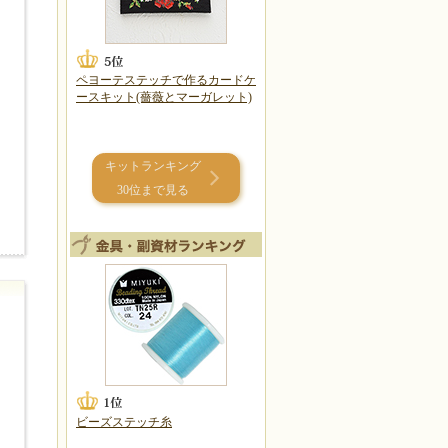
ペヨーテステッチで作るカードケ
ースキット(薔薇とマーガレット)
キットランキング
30位まで見る
ビーズステッチ糸