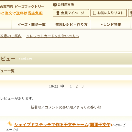
・アクセサリーの専門店
 改定のご案内
クレジットカードをお使いの方へ
ご利用方法
 5,000円以上のご注文で送料は当店が負担いたします
の専門店 ビーズファクトリー 5,000円以上のご注文で送料は当店が負担いたします
会員マイページ
お気に入りリスト
大
ビーズ・商品一覧
無料レシピ・作り方
トレンド特集
ビュー一覧
10/22
中
1
2
3
のレビューがあります。
新着順
／
コメントの多い順
／
きらりの多い順
シェイプドステッチで作る干支チャーム(開運干支午)
へのレビ
ューです