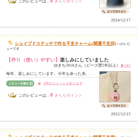
8
このレビューは...
きらりポイント
2024/12/17
シェイプドステッチで作る干支チャーム(開運干支卯)
へのレビ
ューです
【作り（使い）やすい】
楽しみにしていました
ゆきち3918さん（ビーズ歴5年以上）
★343
毎年、楽しみにしています。今年も余った糸…
0件のコメントがあります
8
このレビューは...
きらりポイント
2022/12/15