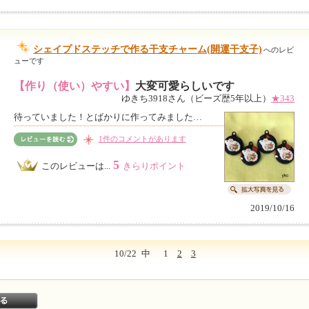
シェイプドステッチで作る干支チャーム(開運干支子)
へのレビ
ューです
【作り（使い）やすい】
大変可愛らしいです
ゆきち3918さん（ビーズ歴5年以上）
★343
待っていました！とばかりに作ってみました…
1件のコメントがあります
5
このレビューは...
きらりポイント
2019/10/16
10/22
中
1
2
3