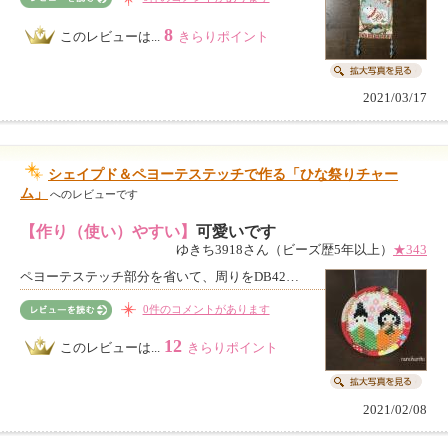
8
このレビューは...
きらりポイント
2021/03/17
シェイプド＆ペヨーテステッチで作る「ひな祭りチャー
ム」
へのレビューです
【作り（使い）やすい】
可愛いです
ゆきち3918さん（ビーズ歴5年以上）
★343
ペヨーテステッチ部分を省いて、周りをDB42…
0件のコメントがあります
12
このレビューは...
きらりポイント
2021/02/08