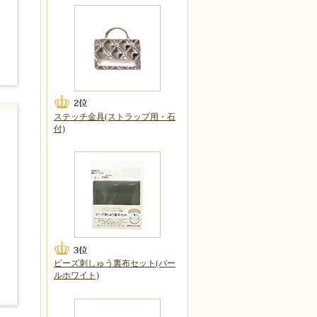
ステッチ金具(ストラップ用・石
付)
ビーズ刺しゅう裏布セット(パー
ルホワイト)