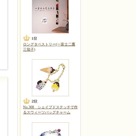
ロングタペストリー(一富士二鷹
三茄子)
No.308 シェイプドステッチで作
るスウィーツバッグチャーム