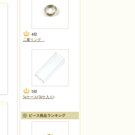
二重リング
5gケース(50ケ入り)