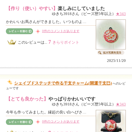
【作り（使い）やすい】
楽しみにしていました
ゆきち3918さん（ビーズ歴5年以上）
★343
かわいいお馬さんができました。いつものよ…
0件のコメントがあります
7
このレビューは...
きらりポイント
2025/11/20
シェイプドステッチで作る干支チャーム(開運干支巳)
へのレビ
ューです
【とても良かった】
やっぱりかわいいです
ゆきち3918さん（ビーズ歴5年以上）
★343
今年も作ってみました。縁起の良い白へびさ…
0件のコメントがあります