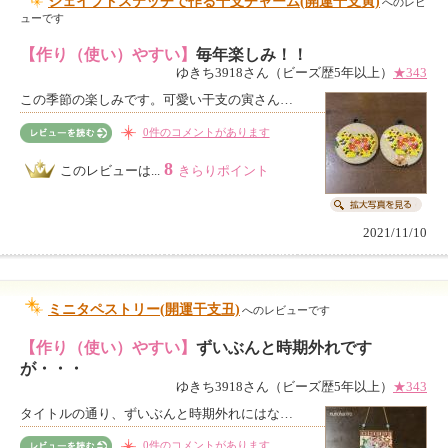
シェイプドステッチで作る干支チャーム(開運干支寅)
へのレビ
ューです
【作り（使い）やすい】
毎年楽しみ！！
ゆきち3918さん（ビーズ歴5年以上）
★343
この季節の楽しみです。可愛い干支の寅さん…
0件のコメントがあります
8
このレビューは...
きらりポイント
2021/11/10
ミニタペストリー(開運干支丑)
へのレビューです
【作り（使い）やすい】
ずいぶんと時期外れです
が・・・
ゆきち3918さん（ビーズ歴5年以上）
★343
タイトルの通り、ずいぶんと時期外れにはな…
0件のコメントがあります