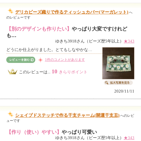
デリカビーズ織りで作るティッシュカバー(マーガレット)
へ
のレビューです
【別のデザインも作りたい】
やっぱり大変ですけれど
も…
ゆきち3918さん（ビーズ歴5年以上）
★343
どうにか仕上がりました。とてもしなやかな…
1件のコメントがあります
10
このレビューは...
きらりポイント
2020/11/11
シェイプドステッチで作る干支チャーム(開運干支丑)
へのレビ
ューです
【作り（使い）やすい】
やっぱり可愛い
ゆきち3918さん（ビーズ歴5年以上）
★343