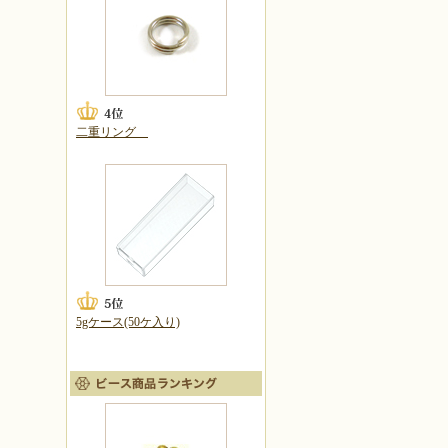
二重リング
5gケース(50ケ入り)