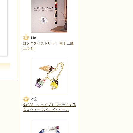
ロングタペストリー(一富士二鷹
三茄子)
No.308 シェイプドステッチで作
るスウィーツバッグチャーム