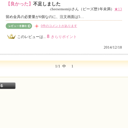
【良かった】
不足しました
cheesemomijiさん（ビーズ歴1年未満）
★13
留め金具の必要量が6個なのに、注文画面は5…
0件のコメントがあります
8
このレビューは...
きらりポイント
2014/12/18
1/1
中
1