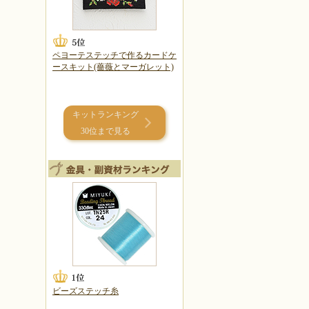
ペヨーテステッチで作るカードケ
ースキット(薔薇とマーガレット)
キットランキング
30位まで見る
ビーズステッチ糸