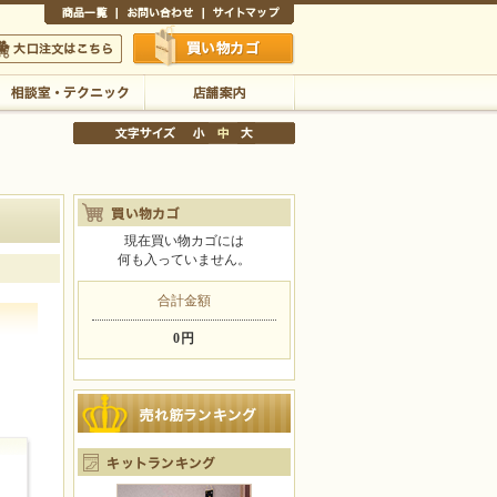
商品一覧
お問い合わせ
サイトマップ
買い物かご
口注文はこちら
相談室・テクニック
店舗案内
現在買い物カゴには
何も入っていません。
文字サイズの変更
小
中
大
合計金額
0円