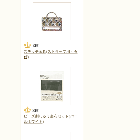
ステッチ金具(ストラップ用・石
付)
ビーズ刺しゅう裏布セット(パー
ルホワイト)