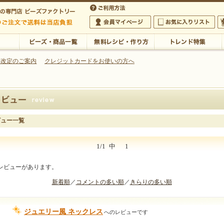
・アクセサリーの専門店
 改定のご案内
クレジットカードをお使いの方へ
ご利用方法
 5,000円以上のご注文で送料は当店が負担いたします
の専門店 ビーズファクトリー 5,000円以上のご注文で送料は当店が負担いたします
会員マイページ
お気に入りリスト
大
ビーズ・商品一覧
無料レシピ・作り方
トレンド特集
ビュー一覧
1/1
中
1
レビューがあります。
新着順
／
コメントの多い順
／
きらりの多い順
ジュエリー風 ネックレス
へのレビューです