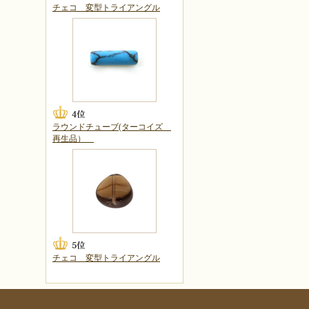
チェコ 変型トライアングル
ラウンドチューブ(ターコイズ
再生品）
チェコ 変型トライアングル