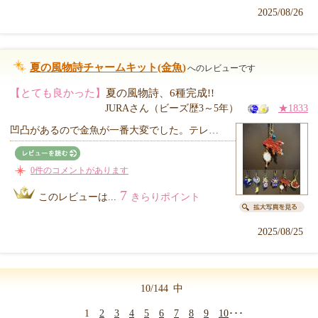
2025/08/26
夏の風物詩チャームキット(金魚)
へのレビューです
【とても良かった】
夏の風物詩、6種完成!!
JURAさん（ビーズ歴3～5年）
★1833
凹凸があるので金魚が一番大変でした。テレ…
0件のコメントがあります
7
このレビューは...
きらりポイント
2025/08/25
10/144
中
1
2
3
4
5
6
7
8
9
10
･･･