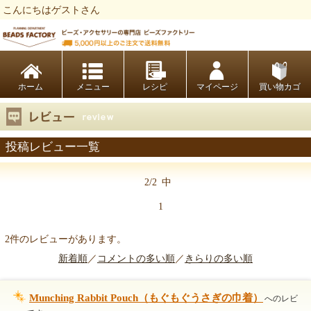
こんにちはゲストさん
ビーズファクトリー ビーズ・パーツ・金具など・アクセサリーの専門店
ホーム
レシピ
マイページ
買い物カゴ
投稿レビュー一覧
2/2
中
1
2件のレビューがあります。
新着順
／
コメントの多い順
／
きらりの多い順
Munching Rabbit Pouch（もぐもぐうさぎの巾着）
へのレビ