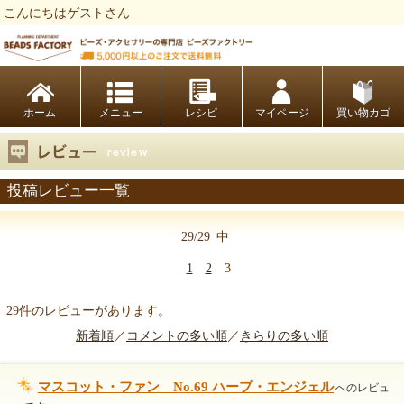
こんにちはゲストさん
ビーズファクトリー ビーズ・パーツ・金具など・アクセサリーの専門店
ホーム
レシピ
マイページ
買い物カゴ
投稿レビュー一覧
29/29
中
1
2
3
29件のレビューがあります。
新着順
／
コメントの多い順
／
きらりの多い順
マスコット・ファン No.69 ハープ・エンジェル
へのレビュ